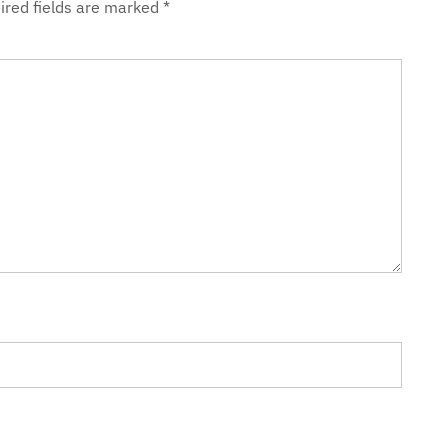
ired fields are marked
*