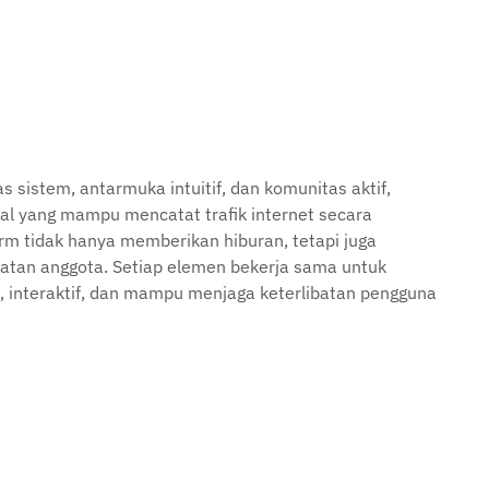
as sistem, antarmuka intuitif, dan komunitas aktif,
al yang mampu mencatat trafik internet secara
form tidak hanya memberikan hiburan, tetapi juga
batan anggota. Setiap elemen bekerja sama untuk
 interaktif, dan mampu menjaga keterlibatan pengguna