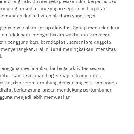
orong individu mengekspresikan diri, berpartisipasi
tur yang tersedia. Lingkungan seperti ini berperan
munitas dan aktivitas platform yang tinggi.
fisiensi dalam setiap aktivitas. Setiap menu dan fitur
una tidak perlu menghabiskan waktu untuk mencari
hkan pengguna baru beradaptasi, sementara anggota
menyenangkan. Hal ini turut meningkatkan intensitas
l.
engguna menjalankan berbagai aktivitas secara
berikan rasa aman bagi setiap individu untuk
egiatan, dan tetap terhubung dengan anggota komunitas
s digital berlangsung lancar, mendukung pertumbuhan
ngguna menjadi lebih memuaskan.