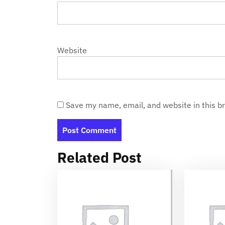
Website
Save my name, email, and website in this b
Related Post