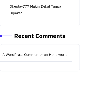
Okeplay777 Makin Dekat Tanpa
Dipaksa
Recent Comments
A WordPress Commenter
on
Hello world!