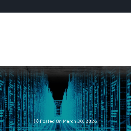
Posted On March 30, 2026