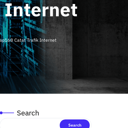
 Internet
p168 Catat Trafik Internet
Search
Search