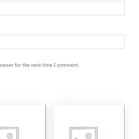
rowser for the next time I comment.