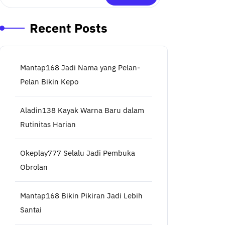
Recent Posts
Mantap168 Jadi Nama yang Pelan-
Pelan Bikin Kepo
Aladin138 Kayak Warna Baru dalam
Rutinitas Harian
Okeplay777 Selalu Jadi Pembuka
Obrolan
Mantap168 Bikin Pikiran Jadi Lebih
Santai