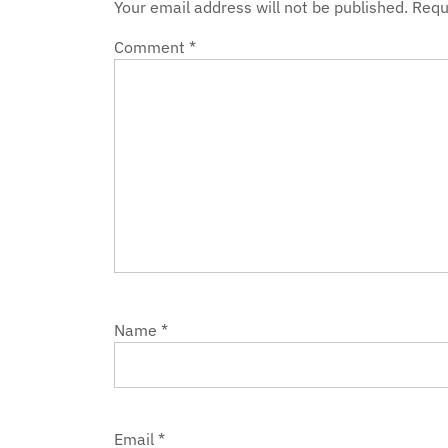
Your email address will not be published.
Requ
Comment
*
Name
*
Email
*