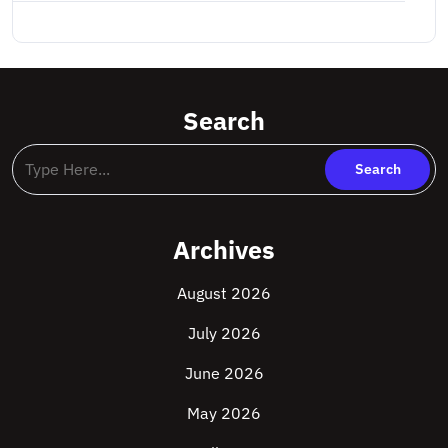
Search
Archives
August 2026
July 2026
June 2026
May 2026