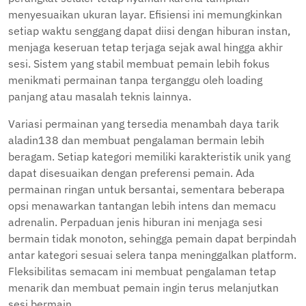
menyesuaikan ukuran layar. Efisiensi ini memungkinkan
setiap waktu senggang dapat diisi dengan hiburan instan,
menjaga keseruan tetap terjaga sejak awal hingga akhir
sesi. Sistem yang stabil membuat pemain lebih fokus
menikmati permainan tanpa terganggu oleh loading
panjang atau masalah teknis lainnya.
Variasi permainan yang tersedia menambah daya tarik
aladin138 dan membuat pengalaman bermain lebih
beragam. Setiap kategori memiliki karakteristik unik yang
dapat disesuaikan dengan preferensi pemain. Ada
permainan ringan untuk bersantai, sementara beberapa
opsi menawarkan tantangan lebih intens dan memacu
adrenalin. Perpaduan jenis hiburan ini menjaga sesi
bermain tidak monoton, sehingga pemain dapat berpindah
antar kategori sesuai selera tanpa meninggalkan platform.
Fleksibilitas semacam ini membuat pengalaman tetap
menarik dan membuat pemain ingin terus melanjutkan
sesi bermain.