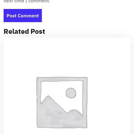
next time I comment.
Related Post