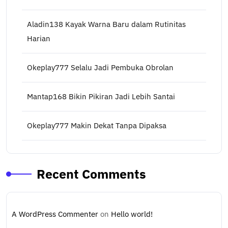
Aladin138 Kayak Warna Baru dalam Rutinitas
Harian
Okeplay777 Selalu Jadi Pembuka Obrolan
Mantap168 Bikin Pikiran Jadi Lebih Santai
Okeplay777 Makin Dekat Tanpa Dipaksa
Recent Comments
A WordPress Commenter
on
Hello world!