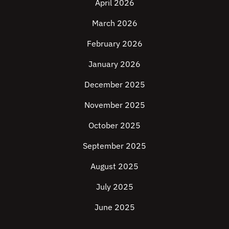
April 2026
March 2026
February 2026
January 2026
December 2025
November 2025
October 2025
September 2025
August 2025
July 2025
June 2025