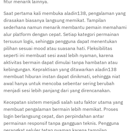
fitur menarik lainnya.
Saat pertama kali membuka aladin138, pengalaman yang
dirasakan biasanya langsung memikat. Tampilan
sederhana namun menarik membantu pemain memahami
alur platform dengan cepat. Setiap kategori permainan
tersusun logis, sehingga pengguna dapat menentukan
pilihan sesuai mood atau suasana hati. Fleksibilitas
seperti ini membuat sesi awal lebih nyaman, karena
aktivitas bermain dapat dimulai tanpa hambatan atau
kebingungan. Kepraktisan yang ditawarkan aladin138
membuat hiburan instan dapat dinikmati, sehingga niat
awal hanya untuk mencoba sebentar sering berubah
menjadi sesi lebih panjang dari yang direncanakan.
Kecepatan sistem menjadi salah satu faktor utama yang
membuat pengalaman bermain lebih memikat. Proses
login berlangsung cepat, dan perpindahan antar
permainan responsif tanpa gangguan teknis. Pengguna
perangkat seluler tetap nyaman karena tampilan