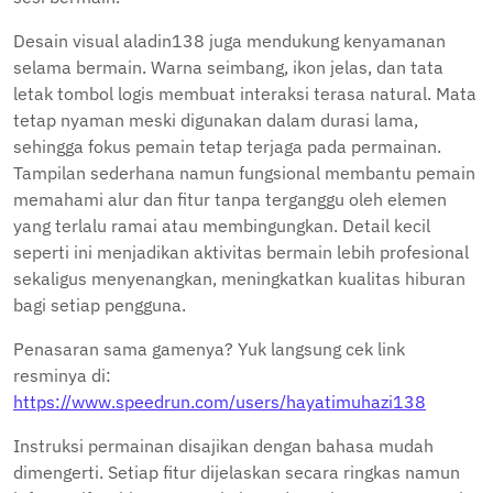
Desain visual aladin138 juga mendukung kenyamanan
selama bermain. Warna seimbang, ikon jelas, dan tata
letak tombol logis membuat interaksi terasa natural. Mata
tetap nyaman meski digunakan dalam durasi lama,
sehingga fokus pemain tetap terjaga pada permainan.
Tampilan sederhana namun fungsional membantu pemain
memahami alur dan fitur tanpa terganggu oleh elemen
yang terlalu ramai atau membingungkan. Detail kecil
seperti ini menjadikan aktivitas bermain lebih profesional
sekaligus menyenangkan, meningkatkan kualitas hiburan
bagi setiap pengguna.
Penasaran sama gamenya? Yuk langsung cek link
resminya di:
https://www.speedrun.com/users/hayatimuhazi138
Instruksi permainan disajikan dengan bahasa mudah
dimengerti. Setiap fitur dijelaskan secara ringkas namun