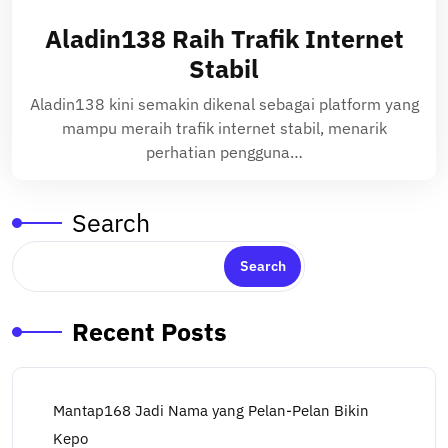
Aladin138 Raih Trafik Internet
Stabil
Aladin138 kini semakin dikenal sebagai platform yang
mampu meraih trafik internet stabil, menarik
perhatian pengguna…
Search
Search
Recent Posts
Mantap168 Jadi Nama yang Pelan-Pelan Bikin
Kepo