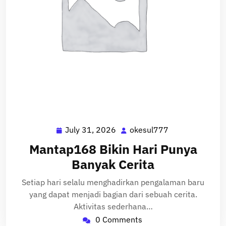
July 31, 2026
okesul777
July
okesul777
31,
Mantap168 Bikin Hari Punya
2026
Banyak Cerita
Setiap hari selalu menghadirkan pengalaman baru
yang dapat menjadi bagian dari sebuah cerita.
Aktivitas sederhana…
0 Comments