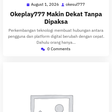
August 1, 2026
okesul777
August
okesul777
1,
Okeplay777 Makin Dekat Tanpa
2026
Dipaksa
Perkembangan teknologi membuat hubungan antara
pengguna dan platform digital berubah dengan cepat.
Dahulu orang hanya…
0 Comments