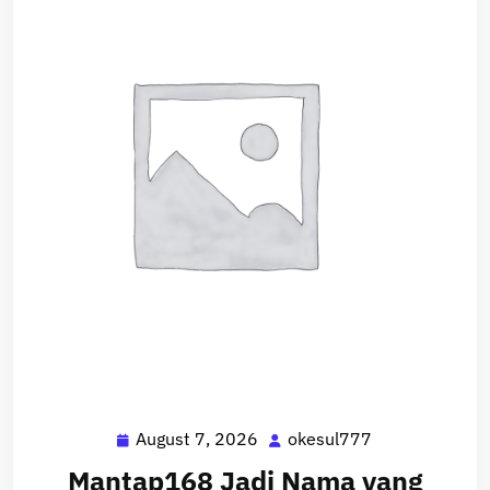
August 7, 2026
okesul777
August
okesul777
7,
Mantap168 Jadi Nama yang