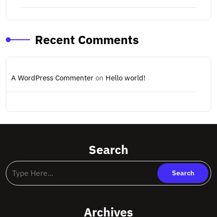
Recent Comments
A WordPress Commenter
on
Hello world!
Search
Archives