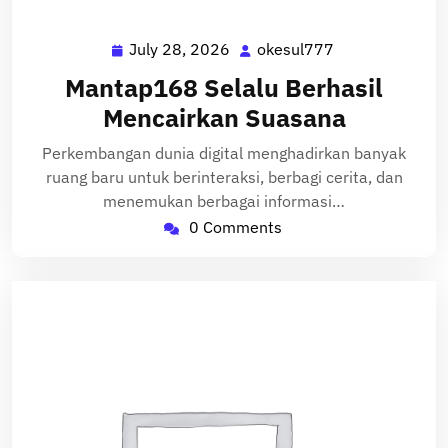
July 28, 2026
okesul777
July
okesul777
28,
Mantap168 Selalu Berhasil
2026
Mencairkan Suasana
Perkembangan dunia digital menghadirkan banyak
ruang baru untuk berinteraksi, berbagi cerita, dan
menemukan berbagai informasi…
0 Comments