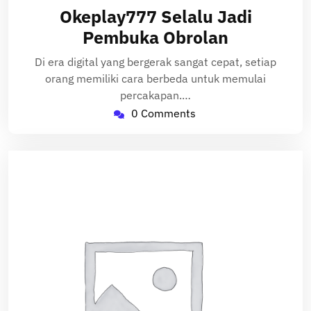
4,
Okeplay777 Selalu Jadi
2026
Pembuka Obrolan
Di era digital yang bergerak sangat cepat, setiap
orang memiliki cara berbeda untuk memulai
percakapan.…
0 Comments