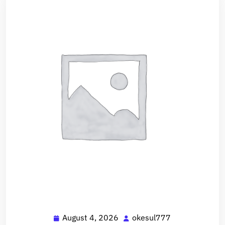
August 4, 2026
okesul777
August
okesul777