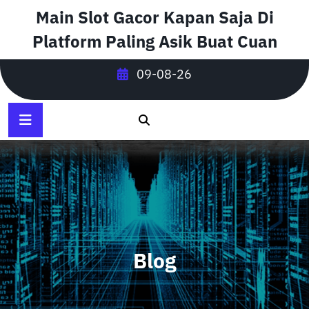
Skip
Main Slot Gacor Kapan Saja Di
to
Platform Paling Asik Buat Cuan
content
09-08-26
Blog