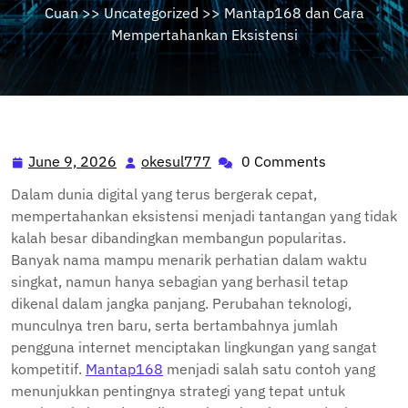
Cuan
>>
Uncategorized
>> Mantap168 dan Cara
Mempertahankan Eksistensi
June 9, 2026
okesul777
0 Comments
June
okesul777
9,
Dalam dunia digital yang terus bergerak cepat,
2026
mempertahankan eksistensi menjadi tantangan yang tidak
kalah besar dibandingkan membangun popularitas.
Banyak nama mampu menarik perhatian dalam waktu
singkat, namun hanya sebagian yang berhasil tetap
dikenal dalam jangka panjang. Perubahan teknologi,
munculnya tren baru, serta bertambahnya jumlah
pengguna internet menciptakan lingkungan yang sangat
kompetitif.
Mantap168
menjadi salah satu contoh yang
menunjukkan pentingnya strategi yang tepat untuk