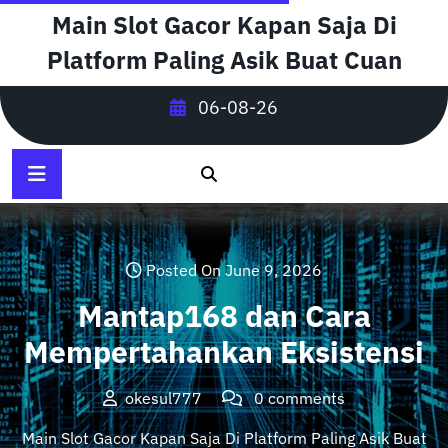
Skip
Main Slot Gacor Kapan Saja Di
to
Platform Paling Asik Buat Cuan
content
06-08-26
Posted On June 9, 2026
Mantap168 dan Cara
Mempertahankan Eksistensi
okesul777
0 comments
Main Slot Gacor Kapan Saja Di Platform Paling Asik Buat