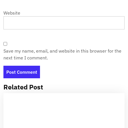
Website
Save my name, email, and website in this browser for the
next time I comment.
Related Post