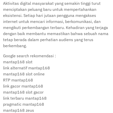
Aktivitas digital masyarakat yang semakin tinggi turut
menciptakan peluang baru untuk mempertahankan
eksistensi. Setiap hari jutaan pengguna mengakses
internet untuk mencari informasi, berkomunikasi, dan
mengikuti perkembangan terbaru. Kehadiran yang terjaga
dengan baik membantu memastikan bahwa sebuah nama
tetap berada dalam perhatian audiens yang terus
berkembang.
Google search rekomendasi :
mantap168 slot
link alternatif mantap168
mantap168 slot online
RTP mantap168
link gacor mantap168
mantap168 slot gacor
link terbaru mantap168
pragmatic mantap168
mantap168 zeus