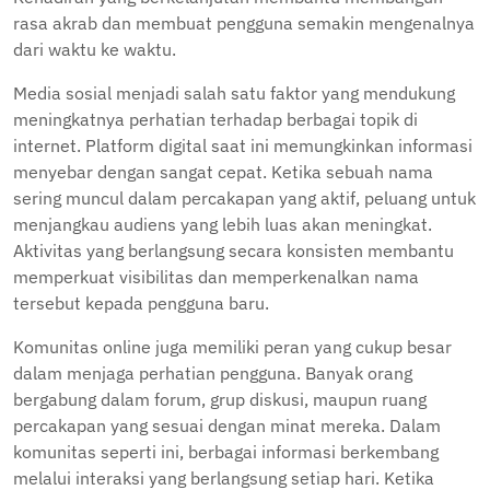
rasa akrab dan membuat pengguna semakin mengenalnya
dari waktu ke waktu.
Media sosial menjadi salah satu faktor yang mendukung
meningkatnya perhatian terhadap berbagai topik di
internet. Platform digital saat ini memungkinkan informasi
menyebar dengan sangat cepat. Ketika sebuah nama
sering muncul dalam percakapan yang aktif, peluang untuk
menjangkau audiens yang lebih luas akan meningkat.
Aktivitas yang berlangsung secara konsisten membantu
memperkuat visibilitas dan memperkenalkan nama
tersebut kepada pengguna baru.
Komunitas online juga memiliki peran yang cukup besar
dalam menjaga perhatian pengguna. Banyak orang
bergabung dalam forum, grup diskusi, maupun ruang
percakapan yang sesuai dengan minat mereka. Dalam
komunitas seperti ini, berbagai informasi berkembang
melalui interaksi yang berlangsung setiap hari. Ketika