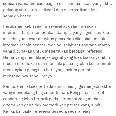
sebuah nama menjadi bagian dari pembahasan yang aktif,
peluang untuk terus dikenal dan diperhatikan akan
semakin besar.
Perubahan kebiasaan masyarakat dalam mencari
informasi turut memberikan dampak yang signifikan. Saat
ini sebagian besar aktivitas pencarian dilakukan melalui
internet. Mesin pencari menjadi salah satu sarana utama
yang digunakan untuk menemukan berbagai referensi.
Nama yang memiliki jejak digital yang luas biasanya lebih
mudah ditemukan dan memiliki peluang lebih besar untuk
menjangkau pengguna baru yang belum pernah
mengenalnya sebelumnya.
Kemudahan akses terhadap informasi juga menjadi faktor
yang mendukung tingkat perhatian. Pengguna internet
cenderung lebih tertarik pada informasi yang mudah
ditemukan dan tidak memerlukan proses yang rumit.
Ketika berbagai referensi tersedia secara jelas,