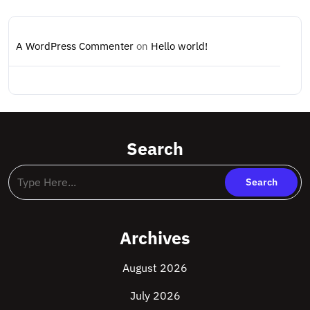
A WordPress Commenter
on
Hello world!
Search
Archives
August 2026
July 2026