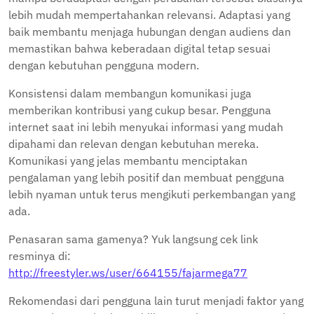
lebih mudah mempertahankan relevansi. Adaptasi yang
baik membantu menjaga hubungan dengan audiens dan
memastikan bahwa keberadaan digital tetap sesuai
dengan kebutuhan pengguna modern.
Konsistensi dalam membangun komunikasi juga
memberikan kontribusi yang cukup besar. Pengguna
internet saat ini lebih menyukai informasi yang mudah
dipahami dan relevan dengan kebutuhan mereka.
Komunikasi yang jelas membantu menciptakan
pengalaman yang lebih positif dan membuat pengguna
lebih nyaman untuk terus mengikuti perkembangan yang
ada.
Penasaran sama gamenya? Yuk langsung cek link
resminya di:
http://freestyler.ws/user/664155/fajarmega77
Rekomendasi dari pengguna lain turut menjadi faktor yang