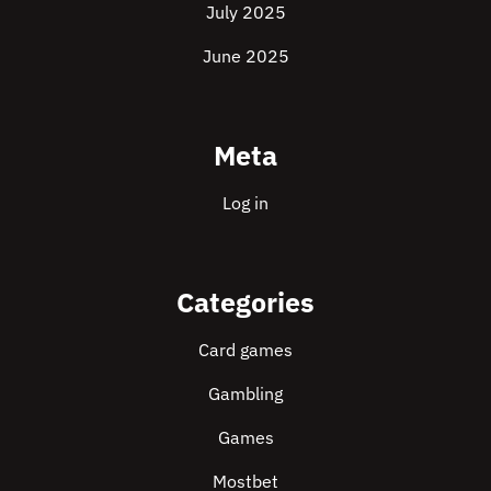
July 2025
June 2025
Meta
Log in
Categories
Card games
Gambling
Games
Mostbet