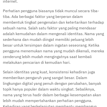
internet.
Perhatian pengguna biasanya tidak muncul secara tiba-
tiba. Ada berbagai faktor yang berperan dalam
membentuk tingkat pengenalan dan ketertarikan terhadap
sebuah nama. Salah satu faktor yang paling mendasar
adalah kemudahan dalam mengenali identitas. Nama yang
sederhana dan mudah diingat memiliki peluang lebih
besar untuk tersimpan dalam ingatan seseorang. Ketika
pengguna menemukan nama yang mudah dikenali, mereka
cenderung lebih mudah mengingatnya saat kembali
melakukan pencarian di kemudian hari.
Selain identitas yang kuat, konsistensi kehadiran juga
memberikan pengaruh yang sangat besar. Dalam
lingkungan digital yang penuh dengan perubahan, banyak
topik hanya populer dalam waktu singkat. Sebaliknya,
nama yang terus hadir dalam berbagai kesempatan akan
lebih mudah mempertahankan perhatian pengguna.
Kehadiran yang berkelanjutan membantu membangun