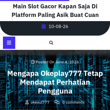
Skip
Main Slot Gacor Kapan Saja Di
to
Platform Paling Asik Buat Cuan
content
10-08-26
Posted On June 4, 2026
Mengapa Okeplay777 Tetap
Mendapat Perhatian
Pengguna
okesul777
0 comments