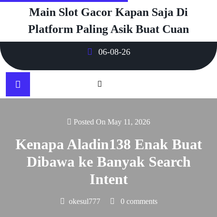
Skip
Main Slot Gacor Kapan Saja Di
to
Platform Paling Asik Buat Cuan
content
06-08-26
Posted On May 11, 2026
Kenapa Aladin138 Enak Buat
Dibawa ke Banyak Search
Intent
okesul777
0 comments