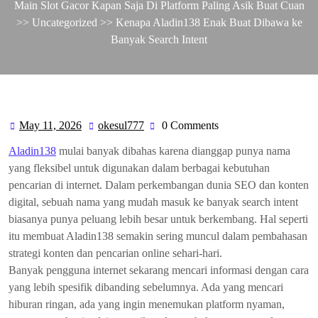
Main Slot Gacor Kapan Saja Di Platform Paling Asik Buat Cuan
>>
Uncategorized
>> Kenapa Aladin138 Enak Buat Dibawa ke
Banyak Search Intent
May 11, 2026
okesul777
0 Comments
May
okesul777
11,
Aladin138
mulai banyak dibahas karena dianggap punya nama
2026
yang fleksibel untuk digunakan dalam berbagai kebutuhan
pencarian di internet. Dalam perkembangan dunia SEO dan konten
digital, sebuah nama yang mudah masuk ke banyak search intent
biasanya punya peluang lebih besar untuk berkembang. Hal seperti
itu membuat Aladin138 semakin sering muncul dalam pembahasan
strategi konten dan pencarian online sehari-hari.
Banyak pengguna internet sekarang mencari informasi dengan cara
yang lebih spesifik dibanding sebelumnya. Ada yang mencari
hiburan ringan, ada yang ingin menemukan platform nyaman,