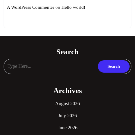
A WordPress Commenter
on
Hello world!
Search
Archives
August 2026
July 2026
June 2026