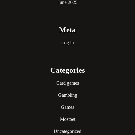
June 2025
Meta
Log in
Categories
Card games
Gambling
Games
Mostbet
Uncategorized