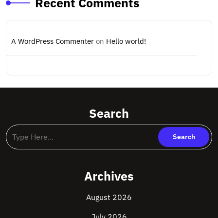
Recent Comments
A WordPress Commenter
on
Hello world!
Search
Archives
August 2026
July 2026