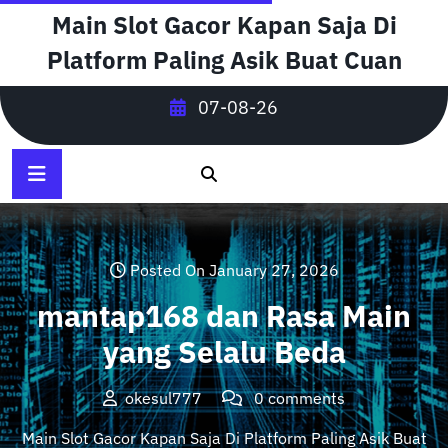
Skip
Main Slot Gacor Kapan Saja Di
to
Platform Paling Asik Buat Cuan
content
07-08-26
Posted On January 27, 2026
mantap168 dan Rasa Main
yang Selalu Beda
okesul777
0 comments
Main Slot Gacor Kapan Saja Di Platform Paling Asik Buat