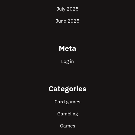
July 2025
June 2025
Meta
Log in
Categories
Card games
Gambling
Games