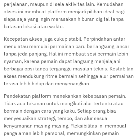
perjalanan, maupun di sela aktivitas lain. Kemudahan
akses ini membuat platform menjadi pilihan ideal bagi
siapa saja yang ingin merasakan hiburan digital tanpa
batasan lokasi atau waktu.
Kecepatan akses juga cukup stabil. Perpindahan antar
menu atau memulai permainan baru berlangsung lancar
tanpa jeda panjang. Hal ini membuat sesi bermain lebih
nyaman, karena pemain dapat langsung menjelajahi
berbagai opsi tanpa terganggu masalah teknis. Kestabilan
akses mendukung ritme bermain sehingga alur permainan
terasa lebih hidup dan menyenangkan.
Pendekatan platform menekankan kebebasan pemain.
Tidak ada tekanan untuk mengikuti alur tertentu atau
bermain dengan cara yang kaku. Setiap orang bisa
menyesuaikan strategi, tempo, dan alur sesuai
kenyamanan masing-masing. Fleksibilitas ini membuat
pengalaman lebih personal, memungkinkan pemain