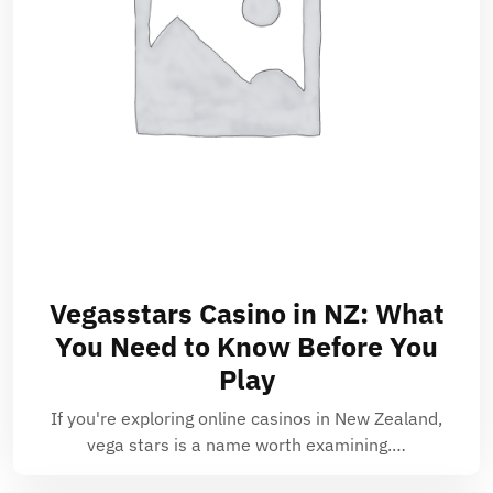
Vegasstars Casino in NZ: What
You Need to Know Before You
Play
If you're exploring online casinos in New Zealand,
vega stars is a name worth examining.…