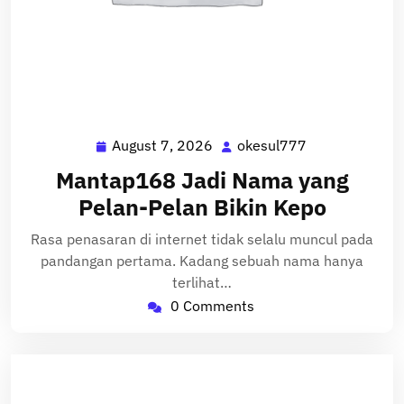
August 7, 2026
okesul777
August
okesul777
7,
Mantap168 Jadi Nama yang
2026
Pelan-Pelan Bikin Kepo
Rasa penasaran di internet tidak selalu muncul pada
pandangan pertama. Kadang sebuah nama hanya
terlihat…
0 Comments