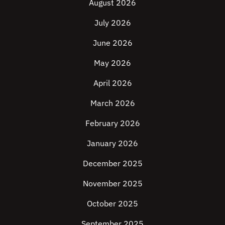
August 2026
July 2026
June 2026
May 2026
April 2026
March 2026
February 2026
January 2026
December 2025
November 2025
October 2025
September 2025