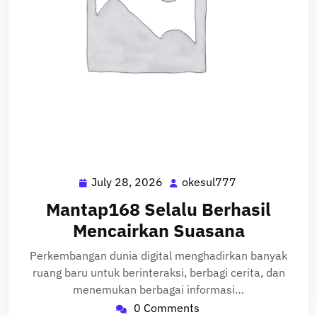
July 28, 2026
okesul777
July
okesul777
28,
Mantap168 Selalu Berhasil
2026
Mencairkan Suasana
Perkembangan dunia digital menghadirkan banyak
ruang baru untuk berinteraksi, berbagi cerita, dan
menemukan berbagai informasi…
0 Comments