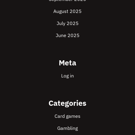
August 2025
July 2025
June 2025
Meta
Log in
Categories
Card games
Gambling