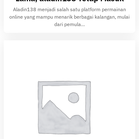
Aladin138 menjadi salah satu platform permainan
online yang mampu menarik berbagai kalangan, mulai
dari pemula…