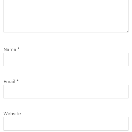
Name
*
Email
*
Website