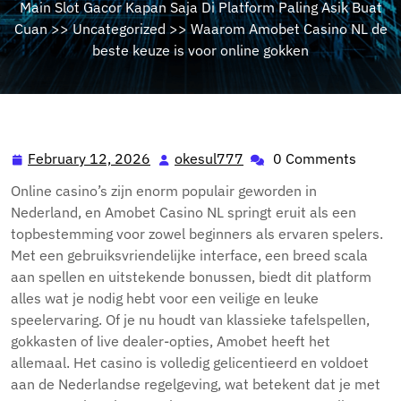
Main Slot Gacor Kapan Saja Di Platform Paling Asik Buat
Cuan
>>
Uncategorized
>> Waarom Amobet Casino NL de
beste keuze is voor online gokken
February 12, 2026
okesul777
0 Comments
February
okesul777
12,
Online casino’s zijn enorm populair geworden in
2026
Nederland, en Amobet Casino NL springt eruit als een
topbestemming voor zowel beginners als ervaren spelers.
Met een gebruiksvriendelijke interface, een breed scala
aan spellen en uitstekende bonussen, biedt dit platform
alles wat je nodig hebt voor een veilige en leuke
speelervaring. Of je nu houdt van klassieke tafelspellen,
gokkasten of live dealer-opties, Amobet heeft het
allemaal. Het casino is volledig gelicentieerd en voldoet
aan de Nederlandse regelgeving, wat betekent dat je met