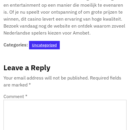
en entertainment op een manier die moeilijk te evenaren
is. Of je nu speelt voor ontspanning of om grote prijzen te
winnen, dit casino levert een ervaring van hoge kwaliteit.
Bezoek vandaag nog de website en ontdek waarom zoveel
Nederlandse spelers kiezen voor Amobet.
Categories:
Uncategorized
Leave a Reply
Your email address will not be published.
Required fields
are marked
*
Comment
*