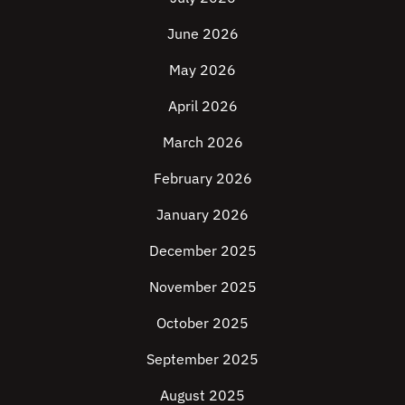
June 2026
May 2026
April 2026
March 2026
February 2026
January 2026
December 2025
November 2025
October 2025
September 2025
August 2025