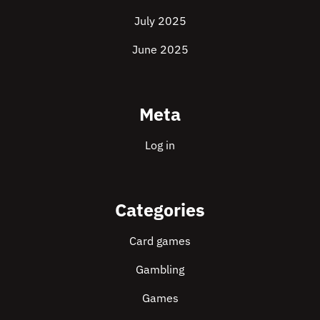
July 2025
June 2025
Meta
Log in
Categories
Card games
Gambling
Games