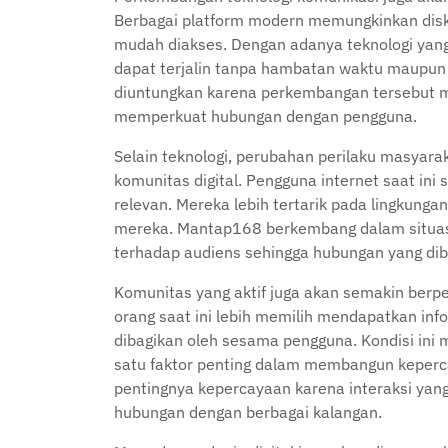
Berbagai platform modern memungkinkan diskus
mudah diakses. Dengan adanya teknologi yan
dapat terjalin tanpa hambatan waktu maupun
diuntungkan karena perkembangan tersebut 
memperkuat hubungan dengan pengguna.
Selain teknologi, perubahan perilaku masyar
komunitas digital. Pengguna internet saat in
relevan. Mereka lebih tertarik pada lingku
mereka. Mantap168 berkembang dalam situa
terhadap audiens sehingga hubungan yang dib
Komunitas yang aktif juga akan semakin berp
orang saat ini lebih memilih mendapatkan in
dibagikan oleh sesama pengguna. Kondisi ini 
satu faktor penting dalam membangun keper
pentingnya kepercayaan karena interaksi ya
hubungan dengan berbagai kalangan.