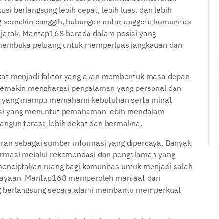
i berlangsung lebih cepat, lebih luas, dan lebih
g semakin canggih, hubungan antar anggota komunitas
 jarak. Mantap168 berada dalam posisi yang
membuka peluang untuk memperluas jangkauan dan
akat menjadi faktor yang akan membentuk masa depan
i semakin menghargai pengalaman yang personal dan
ngan yang mampu memahami kebutuhan serta minat
si yang menuntut pemahaman lebih mendalam
angun terasa lebih dekat dan bermakna.
eran sebagai sumber informasi yang dipercaya. Banyak
formasi melalui rekomendasi dan pengalaman yang
menciptakan ruang bagi komunitas untuk menjadi salah
cayaan. Mantap168 memperoleh manfaat dari
ng berlangsung secara alami membantu memperkuat