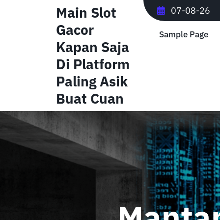
Skip
Main Slot
07-08-26
to
Gacor
content
Sample Page
Kapan Saja
Di Platform
Paling Asik
Buat Cuan
Manta