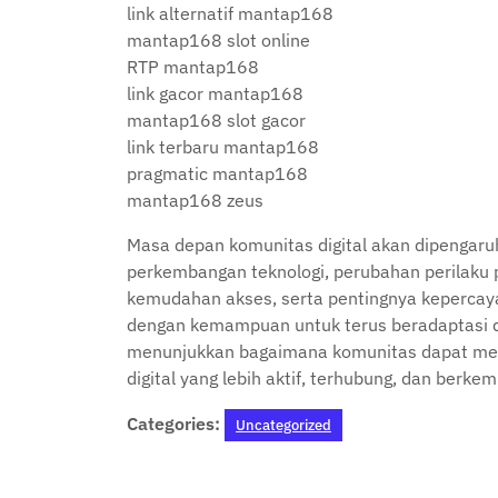
link alternatif mantap168
mantap168 slot online
RTP mantap168
link gacor mantap168
mantap168 slot gacor
link terbaru mantap168
pragmatic mantap168
mantap168 zeus
Masa depan komunitas digital akan dipengaruh
perkembangan teknologi, perubahan perilaku p
kemudahan akses, serta pentingnya kepercay
dengan kemampuan untuk terus beradaptasi d
menunjukkan bagaimana komunitas dapat menj
digital yang lebih aktif, terhubung, dan berk
Categories:
Uncategorized