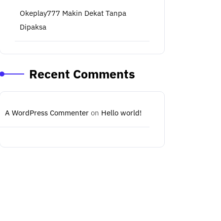
Okeplay777 Makin Dekat Tanpa
Dipaksa
Recent Comments
A WordPress Commenter
on
Hello world!