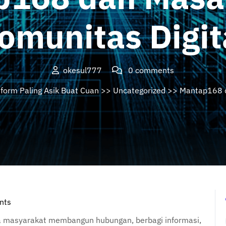
omunitas Digit
okesul777
0 comments
tform Paling Asik Buat Cuan
>>
Uncategorized
>> Mantap168 d
nts
a masyarakat membangun hubungan, berbagi informasi,