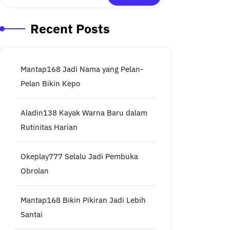
Recent Posts
Mantap168 Jadi Nama yang Pelan-
Pelan Bikin Kepo
Aladin138 Kayak Warna Baru dalam
Rutinitas Harian
Okeplay777 Selalu Jadi Pembuka
Obrolan
Mantap168 Bikin Pikiran Jadi Lebih
Santai