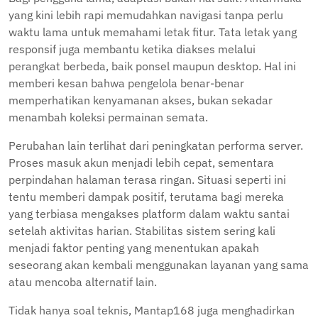
yang kini lebih rapi memudahkan navigasi tanpa perlu
waktu lama untuk memahami letak fitur. Tata letak yang
responsif juga membantu ketika diakses melalui
perangkat berbeda, baik ponsel maupun desktop. Hal ini
memberi kesan bahwa pengelola benar-benar
memperhatikan kenyamanan akses, bukan sekadar
menambah koleksi permainan semata.
Perubahan lain terlihat dari peningkatan performa server.
Proses masuk akun menjadi lebih cepat, sementara
perpindahan halaman terasa ringan. Situasi seperti ini
tentu memberi dampak positif, terutama bagi mereka
yang terbiasa mengakses platform dalam waktu santai
setelah aktivitas harian. Stabilitas sistem sering kali
menjadi faktor penting yang menentukan apakah
seseorang akan kembali menggunakan layanan yang sama
atau mencoba alternatif lain.
Tidak hanya soal teknis, Mantap168 juga menghadirkan