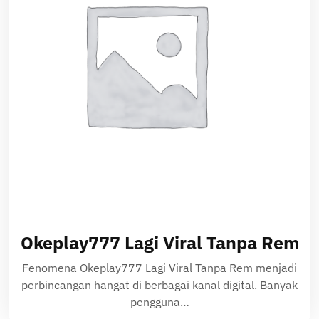
Okeplay777 Lagi Viral Tanpa Rem
Fenomena Okeplay777 Lagi Viral Tanpa Rem menjadi
perbincangan hangat di berbagai kanal digital. Banyak
pengguna…