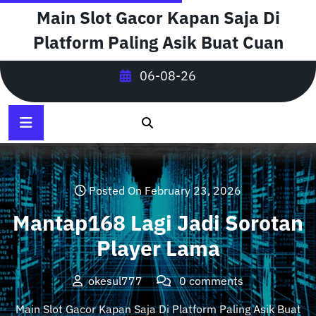
Skip
Main Slot Gacor Kapan Saja Di
to
Platform Paling Asik Buat Cuan
content
06-08-26
Posted On February 23, 2026
Mantap168 Lagi Jadi Sorotan
Player Lama
okesul777
0 comments
Main Slot Gacor Kapan Saja Di Platform Paling Asik Buat