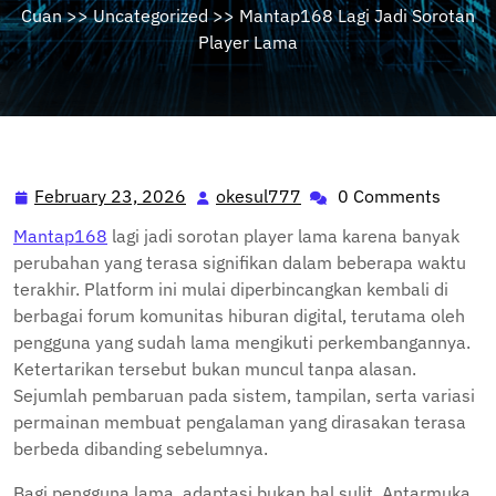
Cuan
>>
Uncategorized
>> Mantap168 Lagi Jadi Sorotan
Player Lama
February 23, 2026
okesul777
0 Comments
February
okesul777
23,
Mantap168
lagi jadi sorotan player lama karena banyak
2026
perubahan yang terasa signifikan dalam beberapa waktu
terakhir. Platform ini mulai diperbincangkan kembali di
berbagai forum komunitas hiburan digital, terutama oleh
pengguna yang sudah lama mengikuti perkembangannya.
Ketertarikan tersebut bukan muncul tanpa alasan.
Sejumlah pembaruan pada sistem, tampilan, serta variasi
permainan membuat pengalaman yang dirasakan terasa
berbeda dibanding sebelumnya.
Bagi pengguna lama, adaptasi bukan hal sulit. Antarmuka