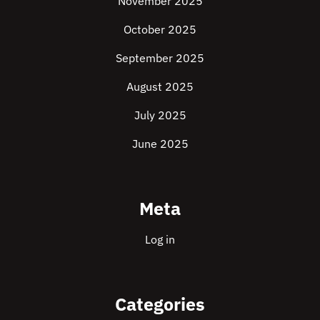
November 2025
October 2025
September 2025
August 2025
July 2025
June 2025
Meta
Log in
Categories