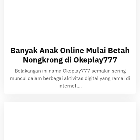
Banyak Anak Online Mulai Betah
Nongkrong di Okeplay777
Belakangan ini nama Okeplay777 semakin sering
muncul dalam berbagai aktivitas digital yang ramai di
internet.…