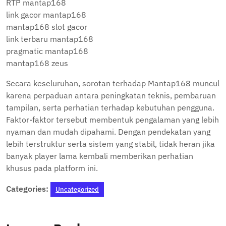
RTP mantap168
link gacor mantap168
mantap168 slot gacor
link terbaru mantap168
pragmatic mantap168
mantap168 zeus
Secara keseluruhan, sorotan terhadap Mantap168 muncul
karena perpaduan antara peningkatan teknis, pembaruan
tampilan, serta perhatian terhadap kebutuhan pengguna.
Faktor-faktor tersebut membentuk pengalaman yang lebih
nyaman dan mudah dipahami. Dengan pendekatan yang
lebih terstruktur serta sistem yang stabil, tidak heran jika
banyak player lama kembali memberikan perhatian
khusus pada platform ini.
Categories:
Uncategorized