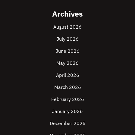
Archives
August 2026
July 2026
June 2026
May 2026
April 2026
March 2026
February 2026
January 2026
December 2025