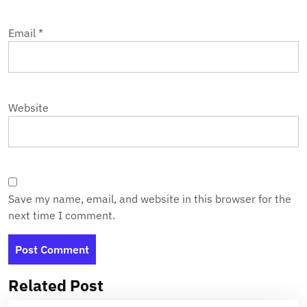
Email
*
Website
Save my name, email, and website in this browser for the
next time I comment.
Related Post