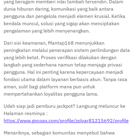
yang beragam memberi nilai tambah tersendiri. Dalam
dunia hiburan daring, komunikasi yang baik antara
pengguna dan pengelola menjadi elemen krusial. Ketika
kendala muncul, solusi yang sigap akan menciptakan
pengalaman yang lebih menyenangkan.
Dari sisi keamanan, Mantap168 menunjukkan
peningkatan melalui penerapan sistem perlindungan data
yang lebih ketat. Proses verifikasi dilakukan dengan
langkah yang sederhana namun tetap menjaga privasi
pengguna. Hal ini penting karena kepercayaan menjadi
fondasi utama dalam layanan berbasis akun. Tanpa rasa
aman, sulit bagi platform mana pun untuk
mempertahankan loyalitas pengguna lama.
Udah siap jadi pemburu jackpot? Langsung meluncur ke
Halaman resminya :
https://www.gocoax.com/profile/zolvar81215692/profile
Menariknya, sebagian komunitas menyebut bahwa