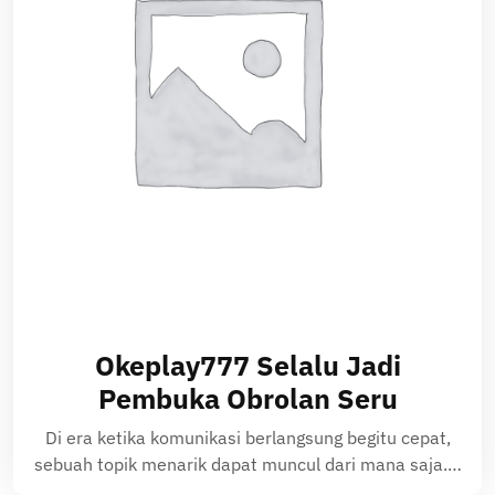
Okeplay777 Selalu Jadi
Pembuka Obrolan Seru
Di era ketika komunikasi berlangsung begitu cepat,
sebuah topik menarik dapat muncul dari mana saja.…