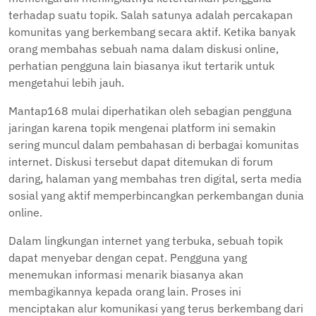
terhadap suatu topik. Salah satunya adalah percakapan
komunitas yang berkembang secara aktif. Ketika banyak
orang membahas sebuah nama dalam diskusi online,
perhatian pengguna lain biasanya ikut tertarik untuk
mengetahui lebih jauh.
Mantap168 mulai diperhatikan oleh sebagian pengguna
jaringan karena topik mengenai platform ini semakin
sering muncul dalam pembahasan di berbagai komunitas
internet. Diskusi tersebut dapat ditemukan di forum
daring, halaman yang membahas tren digital, serta media
sosial yang aktif memperbincangkan perkembangan dunia
online.
Dalam lingkungan internet yang terbuka, sebuah topik
dapat menyebar dengan cepat. Pengguna yang
menemukan informasi menarik biasanya akan
membagikannya kepada orang lain. Proses ini
menciptakan alur komunikasi yang terus berkembang dari