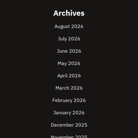
Archives
August 2026
July 2026
June 2026
May 2026
April 2026
March 2026
February 2026
January 2026
December 2025
November 2025