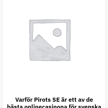
Varför Pirots SE är ett av de
bästa onlinecasinona för svenska