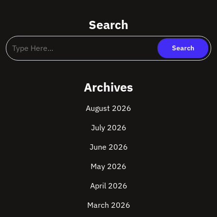
Search
Archives
August 2026
July 2026
June 2026
May 2026
April 2026
March 2026