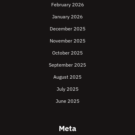
February 2026
January 2026
December 2025
November 2025
October 2025
September 2025
August 2025
July 2025
June 2025
Meta