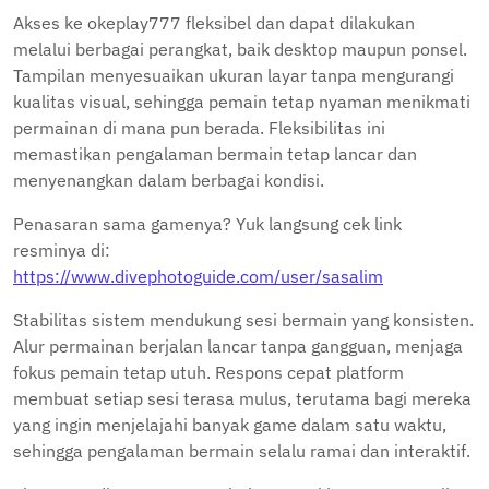
Akses ke okeplay777 fleksibel dan dapat dilakukan
melalui berbagai perangkat, baik desktop maupun ponsel.
Tampilan menyesuaikan ukuran layar tanpa mengurangi
kualitas visual, sehingga pemain tetap nyaman menikmati
permainan di mana pun berada. Fleksibilitas ini
memastikan pengalaman bermain tetap lancar dan
menyenangkan dalam berbagai kondisi.
Penasaran sama gamenya? Yuk langsung cek link
resminya di:
https://www.divephotoguide.com/user/sasalim
Stabilitas sistem mendukung sesi bermain yang konsisten.
Alur permainan berjalan lancar tanpa gangguan, menjaga
fokus pemain tetap utuh. Respons cepat platform
membuat setiap sesi terasa mulus, terutama bagi mereka
yang ingin menjelajahi banyak game dalam satu waktu,
sehingga pengalaman bermain selalu ramai dan interaktif.