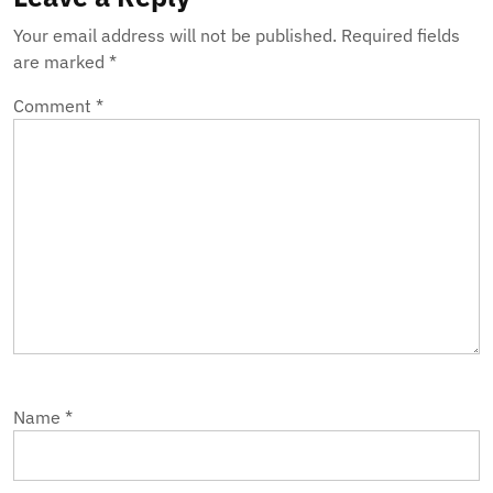
Your email address will not be published.
Required fields
are marked
*
Comment
*
Name
*