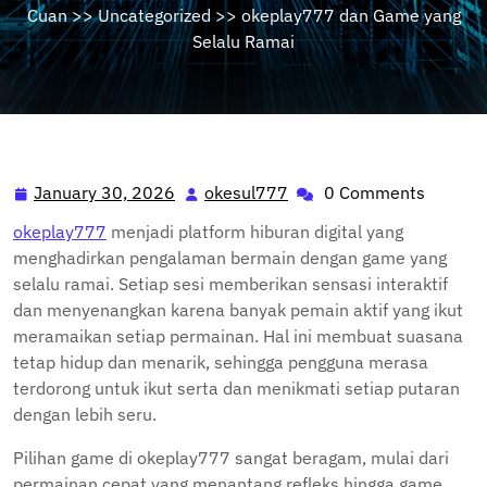
Cuan
>>
Uncategorized
>> okeplay777 dan Game yang
Selalu Ramai
January 30, 2026
okesul777
0 Comments
January
okesul777
30,
okeplay777
menjadi platform hiburan digital yang
2026
menghadirkan pengalaman bermain dengan game yang
selalu ramai. Setiap sesi memberikan sensasi interaktif
dan menyenangkan karena banyak pemain aktif yang ikut
meramaikan setiap permainan. Hal ini membuat suasana
tetap hidup dan menarik, sehingga pengguna merasa
terdorong untuk ikut serta dan menikmati setiap putaran
dengan lebih seru.
Pilihan game di okeplay777 sangat beragam, mulai dari
permainan cepat yang menantang refleks hingga game