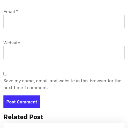
Email
*
Website
Save my name, email, and website in this browser for the
next time I comment.
Related Post