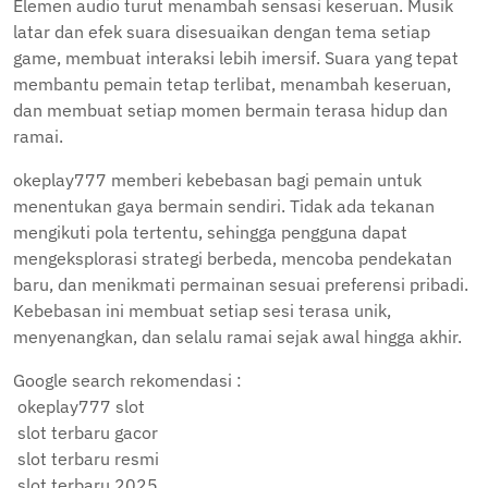
Elemen audio turut menambah sensasi keseruan. Musik
latar dan efek suara disesuaikan dengan tema setiap
game, membuat interaksi lebih imersif. Suara yang tepat
membantu pemain tetap terlibat, menambah keseruan,
dan membuat setiap momen bermain terasa hidup dan
ramai.
okeplay777 memberi kebebasan bagi pemain untuk
menentukan gaya bermain sendiri. Tidak ada tekanan
mengikuti pola tertentu, sehingga pengguna dapat
mengeksplorasi strategi berbeda, mencoba pendekatan
baru, dan menikmati permainan sesuai preferensi pribadi.
Kebebasan ini membuat setiap sesi terasa unik,
menyenangkan, dan selalu ramai sejak awal hingga akhir.
Google search rekomendasi :
okeplay777 slot
slot terbaru gacor
slot terbaru resmi
slot terbaru 2025