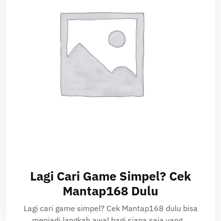
Lagi Cari Game Simpel? Cek
Mantap168 Dulu
Lagi cari game simpel? Cek Mantap168 dulu bisa
menjadi langkah awal bagi siapa saja yang…