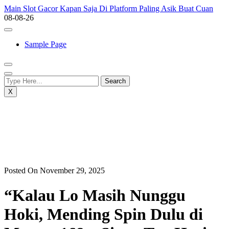
Skip
Main Slot Gacor Kapan Saja Di Platform Paling Asik Buat Cuan
to
08-08-26
content
Sample Page
X
Posted On November 29, 2025
“Kalau Lo Masih Nunggu
Hoki, Mending Spin Dulu di