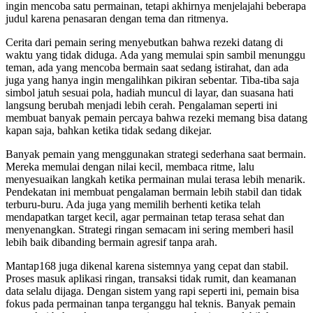
ingin mencoba satu permainan, tetapi akhirnya menjelajahi beberapa
judul karena penasaran dengan tema dan ritmenya.
Cerita dari pemain sering menyebutkan bahwa rezeki datang di
waktu yang tidak diduga. Ada yang memulai spin sambil menunggu
teman, ada yang mencoba bermain saat sedang istirahat, dan ada
juga yang hanya ingin mengalihkan pikiran sebentar. Tiba-tiba saja
simbol jatuh sesuai pola, hadiah muncul di layar, dan suasana hati
langsung berubah menjadi lebih cerah. Pengalaman seperti ini
membuat banyak pemain percaya bahwa rezeki memang bisa datang
kapan saja, bahkan ketika tidak sedang dikejar.
Banyak pemain yang menggunakan strategi sederhana saat bermain.
Mereka memulai dengan nilai kecil, membaca ritme, lalu
menyesuaikan langkah ketika permainan mulai terasa lebih menarik.
Pendekatan ini membuat pengalaman bermain lebih stabil dan tidak
terburu-buru. Ada juga yang memilih berhenti ketika telah
mendapatkan target kecil, agar permainan tetap terasa sehat dan
menyenangkan. Strategi ringan semacam ini sering memberi hasil
lebih baik dibanding bermain agresif tanpa arah.
Mantap168 juga dikenal karena sistemnya yang cepat dan stabil.
Proses masuk aplikasi ringan, transaksi tidak rumit, dan keamanan
data selalu dijaga. Dengan sistem yang rapi seperti ini, pemain bisa
fokus pada permainan tanpa terganggu hal teknis. Banyak pemain