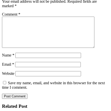
Your email address will not be published.
Required fields are
marked
*
Comment
*
Name
*
Email
*
Website
Save my name, email, and website in this browser for the next
time I comment.
Related Post