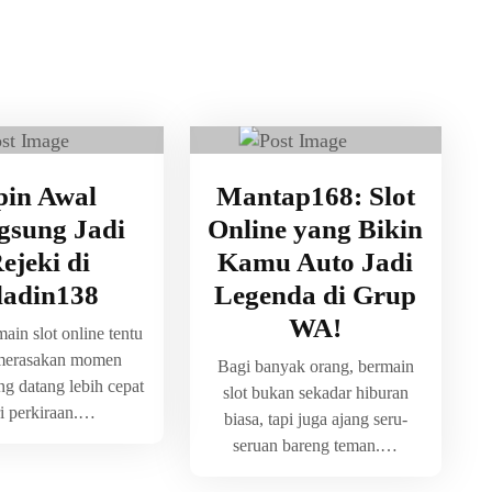
pin Awal
Mantap168: Slot
gsung Jadi
Online yang Bikin
ejeki di
Kamu Auto Jadi
ladin138
Legenda di Grup
WA!
ain slot online tentu
 merasakan momen
Bagi banyak orang, bermain
ng datang lebih cepat
slot bukan sekadar hiburan
ri perkiraan.…
biasa, tapi juga ajang seru-
seruan bareng teman.…