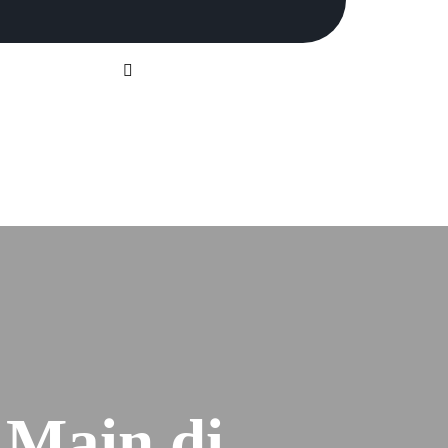
 Main di