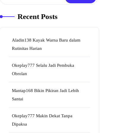
Recent Posts
Aladin138 Kayak Warna Baru dalam
Rutinitas Harian
Okeplay777 Selalu Jadi Pembuka
Obrolan
Mantap168 Bikin Pikiran Jadi Lebih
Santai
Okeplay777 Makin Dekat Tanpa
Dipaksa