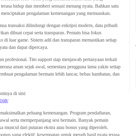
n terasa hidup dan memberi sensasi menang nyata. Bahkan satu
kan, menciptakan pengalaman kemenangan yang memuaskan.
ua transaksi dilindungi dengan enkripsi modern, data pribadi
kan dibuat cepat serta transparan. Pemain bisa fokus
o di luar game. Sistem adil dan transparan memastikan setiap
yata dan dapat dipercaya.
 profesional. Tim support siap menjawab pertanyaan terkait
 merasa aman sejak awal, sementara pengguna lama yakin setiap
embuat pengalaman bermain lebih lancar, bebas hambatan, dan
minya di sini:
a168/
emaksimalkan peluang kemenangan. Program pendaftaran,
o awal serta memperpanjang sesi bermain. Banyak pemain
muncul dari putaran ekstra atau bonus yang diperoleh.
us yang efektif, kesempatan untuk meraih hasil nyata terasa