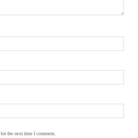
for the next time I comment.