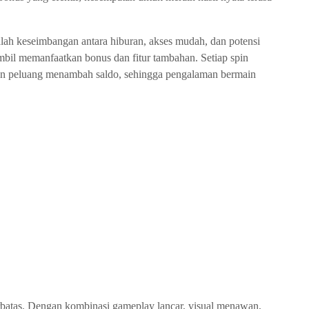
ah keseimbangan antara hiburan, akses mudah, dan potensi
ambil memanfaatkan bonus dan fitur tambahan. Setiap spin
an peluang menambah saldo, sehingga pengalaman bermain
rbatas. Dengan kombinasi gameplay lancar, visual menawan,