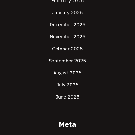
February 2026
January 2026
December 2025
November 2025
October 2025
September 2025
August 2025
July 2025
June 2025
Meta