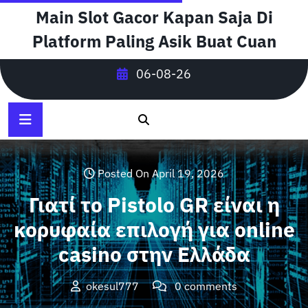
Skip
Main Slot Gacor Kapan Saja Di
to
Platform Paling Asik Buat Cuan
content
06-08-26
Posted On April 19, 2026
Γιατί το Pistolo GR είναι η
κορυφαία επιλογή για online
casino στην Ελλάδα
okesul777
0 comments