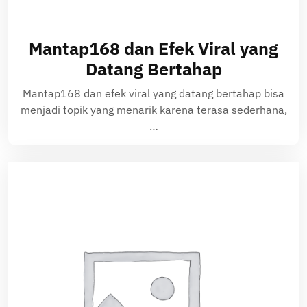
Mantap168 dan Efek Viral yang
Datang Bertahap
Mantap168 dan efek viral yang datang bertahap bisa
menjadi topik yang menarik karena terasa sederhana,
…