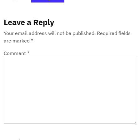
Leave a Reply
Your email address will not be published.
Required fields
are marked
*
Comment
*