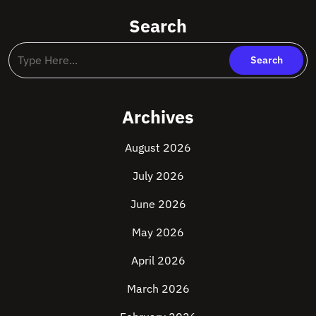
Search
Archives
August 2026
July 2026
June 2026
May 2026
April 2026
March 2026