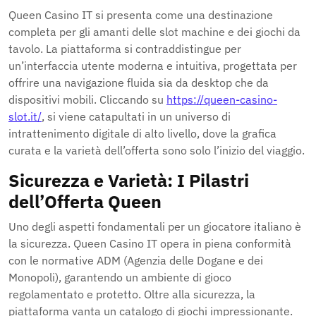
Queen Casino IT si presenta come una destinazione
completa per gli amanti delle slot machine e dei giochi da
tavolo. La piattaforma si contraddistingue per
un’interfaccia utente moderna e intuitiva, progettata per
offrire una navigazione fluida sia da desktop che da
dispositivi mobili. Cliccando su
https://queen-casino-
slot.it/
, si viene catapultati in un universo di
intrattenimento digitale di alto livello, dove la grafica
curata e la varietà dell’offerta sono solo l’inizio del viaggio.
Sicurezza e Varietà: I Pilastri
dell’Offerta Queen
Uno degli aspetti fondamentali per un giocatore italiano è
la sicurezza. Queen Casino IT opera in piena conformità
con le normative ADM (Agenzia delle Dogane e dei
Monopoli), garantendo un ambiente di gioco
regolamentato e protetto. Oltre alla sicurezza, la
piattaforma vanta un catalogo di giochi impressionante.