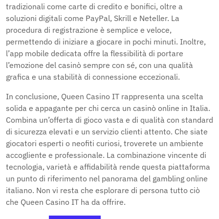
tradizionali come carte di credito e bonifici, oltre a
soluzioni digitali come PayPal, Skrill e Neteller. La
procedura di registrazione è semplice e veloce,
permettendo di iniziare a giocare in pochi minuti. Inoltre,
l’app mobile dedicata offre la flessibilità di portare
l’emozione del casinò sempre con sé, con una qualità
grafica e una stabilità di connessione eccezionali.
In conclusione, Queen Casino IT rappresenta una scelta
solida e appagante per chi cerca un casinò online in Italia.
Combina un’offerta di gioco vasta e di qualità con standard
di sicurezza elevati e un servizio clienti attento. Che siate
giocatori esperti o neofiti curiosi, troverete un ambiente
accogliente e professionale. La combinazione vincente di
tecnologia, varietà e affidabilità rende questa piattaforma
un punto di riferimento nel panorama del gambling online
italiano. Non vi resta che esplorare di persona tutto ciò
che Queen Casino IT ha da offrire.