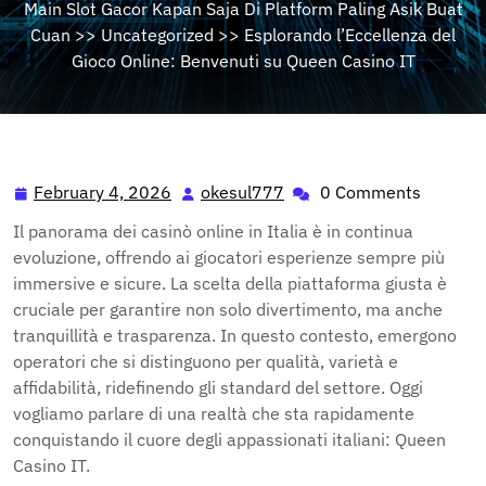
Main Slot Gacor Kapan Saja Di Platform Paling Asik Buat
Cuan
>>
Uncategorized
>> Esplorando l’Eccellenza del
Gioco Online: Benvenuti su Queen Casino IT
February 4, 2026
okesul777
0 Comments
February
okesul777
4,
Il panorama dei casinò online in Italia è in continua
2026
evoluzione, offrendo ai giocatori esperienze sempre più
immersive e sicure. La scelta della piattaforma giusta è
cruciale per garantire non solo divertimento, ma anche
tranquillità e trasparenza. In questo contesto, emergono
operatori che si distinguono per qualità, varietà e
affidabilità, ridefinendo gli standard del settore. Oggi
vogliamo parlare di una realtà che sta rapidamente
conquistando il cuore degli appassionati italiani: Queen
Casino IT.