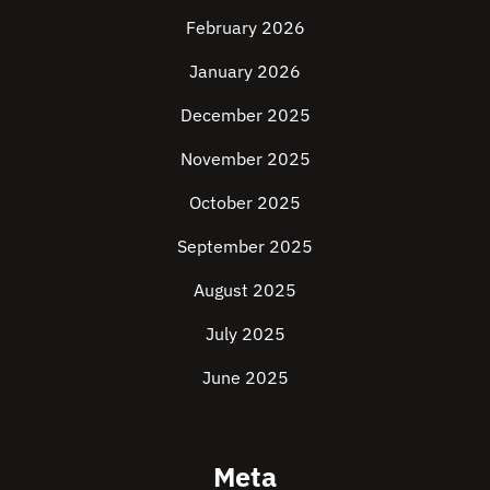
February 2026
January 2026
December 2025
November 2025
October 2025
September 2025
August 2025
July 2025
June 2025
Meta