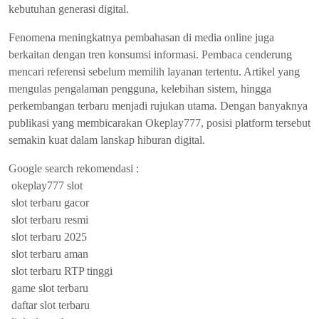
kebutuhan generasi digital.
Fenomena meningkatnya pembahasan di media online juga
berkaitan dengan tren konsumsi informasi. Pembaca cenderung
mencari referensi sebelum memilih layanan tertentu. Artikel yang
mengulas pengalaman pengguna, kelebihan sistem, hingga
perkembangan terbaru menjadi rujukan utama. Dengan banyaknya
publikasi yang membicarakan Okeplay777, posisi platform tersebut
semakin kuat dalam lanskap hiburan digital.
Google search rekomendasi :
okeplay777 slot
slot terbaru gacor
slot terbaru resmi
slot terbaru 2025
slot terbaru aman
slot terbaru RTP tinggi
game slot terbaru
daftar slot terbaru