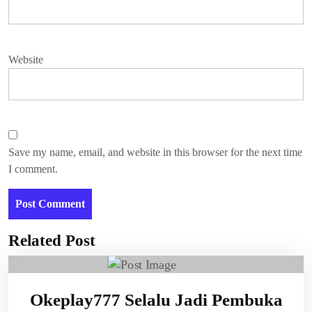
Website
Save my name, email, and website in this browser for the next time
I comment.
Related Post
Okeplay777 Selalu Jadi Pembuka