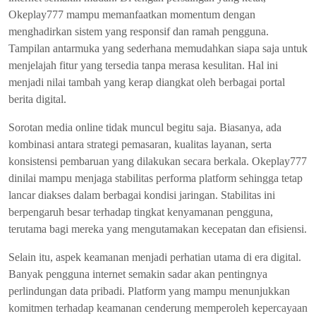
Okeplay777 mampu memanfaatkan momentum dengan
menghadirkan sistem yang responsif dan ramah pengguna.
Tampilan antarmuka yang sederhana memudahkan siapa saja untuk
menjelajah fitur yang tersedia tanpa merasa kesulitan. Hal ini
menjadi nilai tambah yang kerap diangkat oleh berbagai portal
berita digital.
Sorotan media online tidak muncul begitu saja. Biasanya, ada
kombinasi antara strategi pemasaran, kualitas layanan, serta
konsistensi pembaruan yang dilakukan secara berkala. Okeplay777
dinilai mampu menjaga stabilitas performa platform sehingga tetap
lancar diakses dalam berbagai kondisi jaringan. Stabilitas ini
berpengaruh besar terhadap tingkat kenyamanan pengguna,
terutama bagi mereka yang mengutamakan kecepatan dan efisiensi.
Selain itu, aspek keamanan menjadi perhatian utama di era digital.
Banyak pengguna internet semakin sadar akan pentingnya
perlindungan data pribadi. Platform yang mampu menunjukkan
komitmen terhadap keamanan cenderung memperoleh kepercayaan