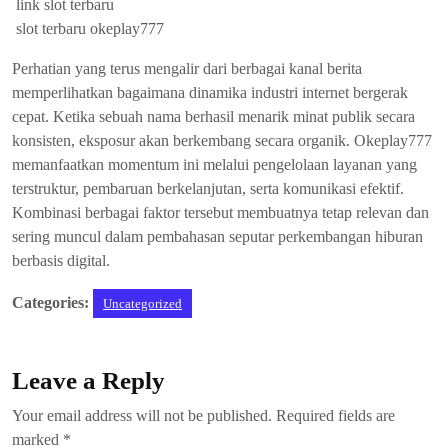
link slot terbaru
slot terbaru okeplay777
Perhatian yang terus mengalir dari berbagai kanal berita
memperlihatkan bagaimana dinamika industri internet bergerak
cepat. Ketika sebuah nama berhasil menarik minat publik secara
konsisten, eksposur akan berkembang secara organik. Okeplay777
memanfaatkan momentum ini melalui pengelolaan layanan yang
terstruktur, pembaruan berkelanjutan, serta komunikasi efektif.
Kombinasi berbagai faktor tersebut membuatnya tetap relevan dan
sering muncul dalam pembahasan seputar perkembangan hiburan
berbasis digital.
Categories:
Uncategorized
Leave a Reply
Your email address will not be published.
Required fields are
marked
*