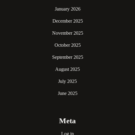
January 2026
December 2025
November 2025
October 2025
September 2025
August 2025
July 2025
June 2025
Meta
Log in