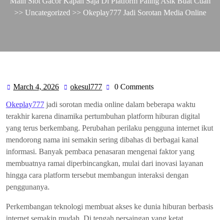
Main Slot Gacor Kapan Saja Di Platform Paling Asik Buat Cuan
>>
Uncategorized
>> Okeplay777 Jadi Sorotan Media Online
March 4, 2026
okesul777
0 Comments
March
okesul777
4,
Okeplay777
jadi sorotan media online dalam beberapa waktu
2026
terakhir karena dinamika pertumbuhan platform hiburan digital
yang terus berkembang. Perubahan perilaku pengguna internet ikut
mendorong nama ini semakin sering dibahas di berbagai kanal
informasi. Banyak pembaca penasaran mengenai faktor yang
membuatnya ramai diperbincangkan, mulai dari inovasi layanan
hingga cara platform tersebut membangun interaksi dengan
penggunanya.
Perkembangan teknologi membuat akses ke dunia hiburan berbasis
internet semakin mudah. Di tengah persaingan yang ketat,