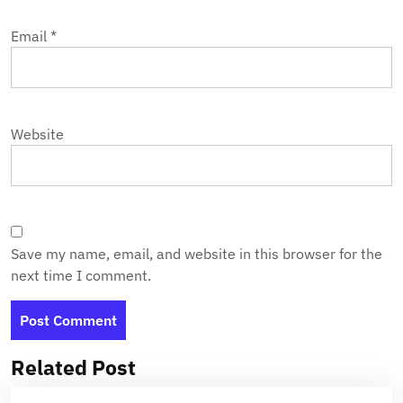
Email
*
Website
Save my name, email, and website in this browser for the
next time I comment.
Related Post