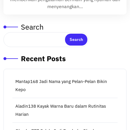
menyenangkan…
Search
Search
Recent Posts
Mantap168 Jadi Nama yang Pelan-Pelan Bikin
Kepo
Aladin138 Kayak Warna Baru dalam Rutinitas
Harian