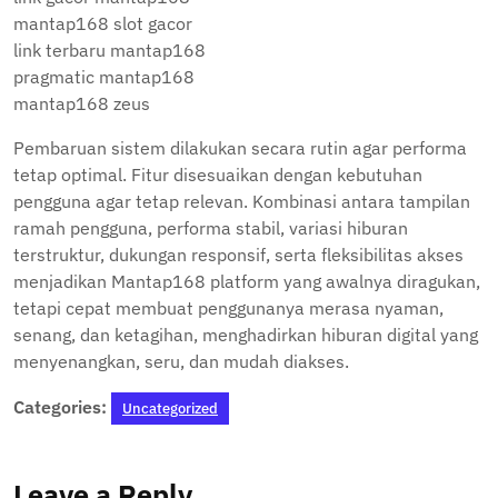
mantap168 slot gacor
link terbaru mantap168
pragmatic mantap168
mantap168 zeus
Pembaruan sistem dilakukan secara rutin agar performa
tetap optimal. Fitur disesuaikan dengan kebutuhan
pengguna agar tetap relevan. Kombinasi antara tampilan
ramah pengguna, performa stabil, variasi hiburan
terstruktur, dukungan responsif, serta fleksibilitas akses
menjadikan Mantap168 platform yang awalnya diragukan,
tetapi cepat membuat penggunanya merasa nyaman,
senang, dan ketagihan, menghadirkan hiburan digital yang
menyenangkan, seru, dan mudah diakses.
Categories:
Uncategorized
Leave a Reply