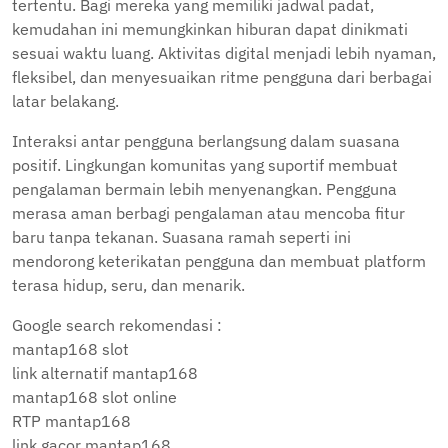
tertentu. Bagi mereka yang memiliki jadwal padat,
kemudahan ini memungkinkan hiburan dapat dinikmati
sesuai waktu luang. Aktivitas digital menjadi lebih nyaman,
fleksibel, dan menyesuaikan ritme pengguna dari berbagai
latar belakang.
Interaksi antar pengguna berlangsung dalam suasana
positif. Lingkungan komunitas yang suportif membuat
pengalaman bermain lebih menyenangkan. Pengguna
merasa aman berbagi pengalaman atau mencoba fitur
baru tanpa tekanan. Suasana ramah seperti ini
mendorong keterikatan pengguna dan membuat platform
terasa hidup, seru, dan menarik.
Google search rekomendasi :
mantap168 slot
link alternatif mantap168
mantap168 slot online
RTP mantap168
link gacor mantap168