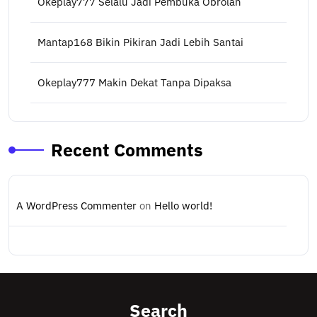
Okeplay777 Selalu Jadi Pembuka Obrolan
Mantap168 Bikin Pikiran Jadi Lebih Santai
Okeplay777 Makin Dekat Tanpa Dipaksa
Recent Comments
A WordPress Commenter
on
Hello world!
Search