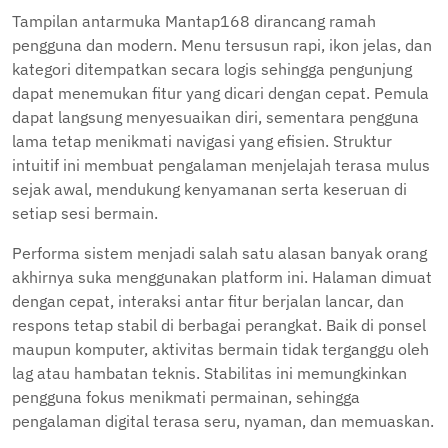
Tampilan antarmuka Mantap168 dirancang ramah
pengguna dan modern. Menu tersusun rapi, ikon jelas, dan
kategori ditempatkan secara logis sehingga pengunjung
dapat menemukan fitur yang dicari dengan cepat. Pemula
dapat langsung menyesuaikan diri, sementara pengguna
lama tetap menikmati navigasi yang efisien. Struktur
intuitif ini membuat pengalaman menjelajah terasa mulus
sejak awal, mendukung kenyamanan serta keseruan di
setiap sesi bermain.
Performa sistem menjadi salah satu alasan banyak orang
akhirnya suka menggunakan platform ini. Halaman dimuat
dengan cepat, interaksi antar fitur berjalan lancar, dan
respons tetap stabil di berbagai perangkat. Baik di ponsel
maupun komputer, aktivitas bermain tidak terganggu oleh
lag atau hambatan teknis. Stabilitas ini memungkinkan
pengguna fokus menikmati permainan, sehingga
pengalaman digital terasa seru, nyaman, dan memuaskan.