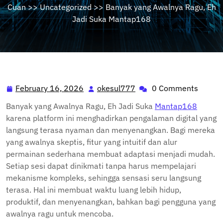
Cuan
>>
Uncategorized
>> Banyak yang Awalnya Ragu, Eh
Jadi Suka Mantap168
February 16, 2026
okesul777
0 Comments
February
okesul777
16,
Banyak yang Awalnya Ragu, Eh Jadi Suka
Mantap168
2026
karena platform ini menghadirkan pengalaman digital yang
langsung terasa nyaman dan menyenangkan. Bagi mereka
yang awalnya skeptis, fitur yang intuitif dan alur
permainan sederhana membuat adaptasi menjadi mudah.
Setiap sesi dapat dinikmati tanpa harus mempelajari
mekanisme kompleks, sehingga sensasi seru langsung
terasa. Hal ini membuat waktu luang lebih hidup,
produktif, dan menyenangkan, bahkan bagi pengguna yang
awalnya ragu untuk mencoba.