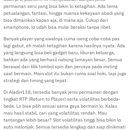
permainan seru yang bisa bikin lo ketagihan. Ada tema
petualangan, fantasi, hingga nuansa kekayaan abadi yang
bisa dimainkan kapan aja, di mana aja. Cukup dari
smartphone, lo udah bisa mulai beraksi tanpa ribet.
Banyak player yang awalnya cuma iseng coba-coba pas
lagi gabut, eh malah ketagihan karena hasilnya nyata. Ada
yang langsung bisa beli gadget baru, liburan keluarga,
bahkan ada yang berhasil nabung lumayan besar. Semua
berawal dari klik tombol spin dan percaya pada insting
saat bermain. Main slot itu bukan cuma soal hoki, tapi juga
strategi dan timing yang tepat.
Di Aladin138, tersedia banyak jenis permainan dengan
tingkat RTP (Return to Player) serta volatilitas berbeda-
beda. Lo bisa pilih sesuai sama gaya bermain lo. Kalau
mau hasil stabil, cari yang volatilitas rendah. Mau
tantangan lebih besar? Slot volatilitas tinggi bisa bikin lo
auto melonjak. Semua tersedia lengkap dan siap dinikmati