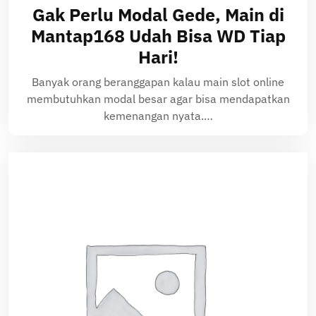
Gak Perlu Modal Gede, Main di
Mantap168 Udah Bisa WD Tiap
Hari!
Banyak orang beranggapan kalau main slot online
membutuhkan modal besar agar bisa mendapatkan
kemenangan nyata.…