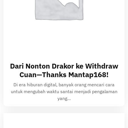
Dari Nonton Drakor ke Withdraw
Cuan—Thanks Mantap168!
Di era hiburan digital, banyak orang mencari cara
untuk mengubah waktu santai menjadi pengalaman
yang…