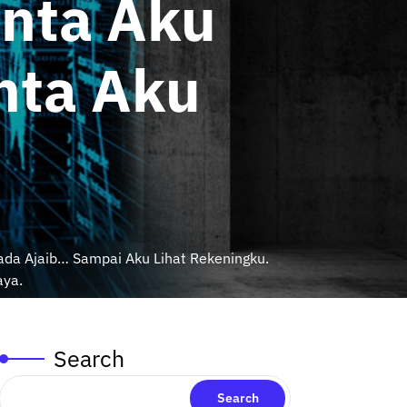
nta Aku
nta Aku
da Ajaib… Sampai Aku Lihat Rekeningku.
aya.
Search
Search