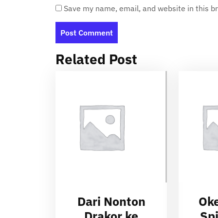
Save my name, email, and website in this b
Related Post
Dari Nonton
Ok
Drakor ke
Sp