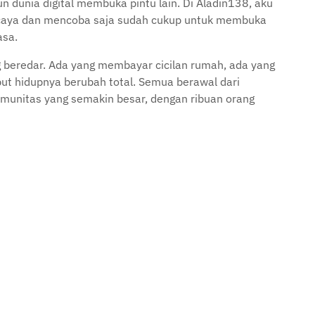
n dunia digital membuka pintu lain. Di Aladin138, aku
aya dan mencoba saja sudah cukup untuk membuka
asa.
g beredar. Ada yang membayar cicilan rumah, ada yang
t hidupnya berubah total. Semua berawal dari
komunitas yang semakin besar, dengan ribuan orang