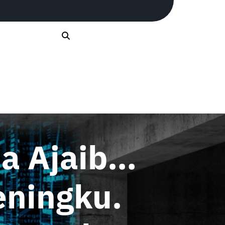
a Ajaib…
eningku.