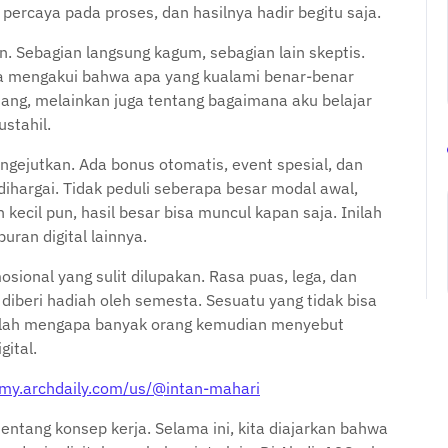
ercaya pada proses, dan hasilnya hadir begitu saja.
. Sebagian langsung kagum, sebagian lain skeptis.
 mengakui bahwa apa yang kualami benar-benar
uang, melainkan juga tentang bagaimana aku belajar
stahil.
ngejutkan. Ada bonus otomatis, event spesial, dan
hargai. Tidak peduli seberapa besar modal awal,
kecil pun, hasil besar bisa muncul kapan saja. Inilah
ran digital lainnya.
osional yang sulit dilupakan. Rasa puas, lega, dan
diberi hadiah oleh semesta. Sesuatu yang tidak bisa
Itulah mengapa banyak orang kemudian menyebut
ital.
/my.archdaily.
com
/us/@intan-mahari
entang konsep kerja. Selama ini, kita diajarkan bahwa