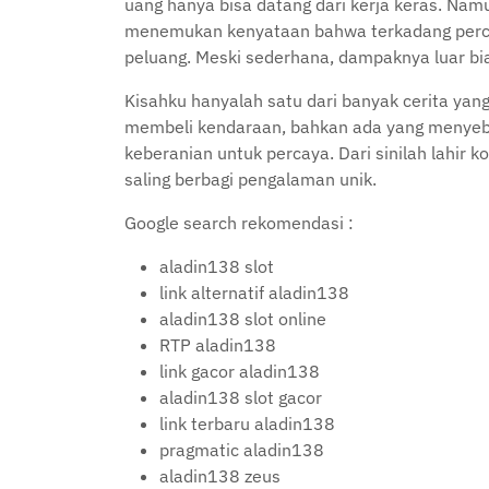
uang hanya bisa datang dari kerja keras. Namu
menemukan kenyataan bahwa terkadang perc
peluang. Meski sederhana, dampaknya luar bi
Kisahku hanyalah satu dari banyak cerita yan
membeli kendaraan, bahkan ada yang menyebu
keberanian untuk percaya. Dari sinilah lahir 
saling berbagi pengalaman unik.
Google search rekomendasi :
aladin138 slot
link alternatif aladin138
aladin138 slot online
RTP aladin138
link gacor aladin138
aladin138 slot gacor
link terbaru aladin138
pragmatic aladin138
aladin138 zeus