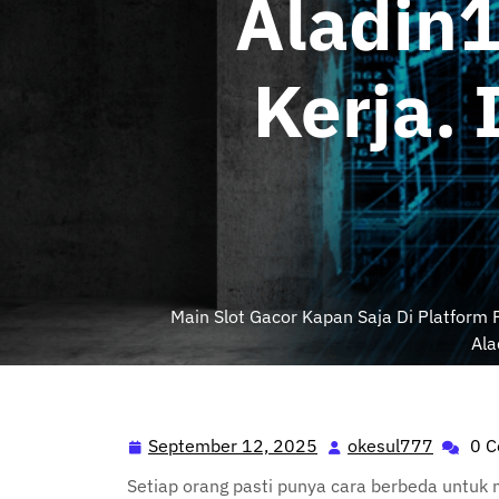
Aladin
Kerja.
Main Slot Gacor Kapan Saja Di Platform 
Ala
September 12, 2025
okesul777
0 
September
okesul
12,
Setiap orang pasti punya cara berbeda untu