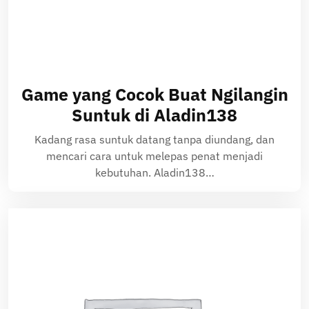
Game yang Cocok Buat Ngilangin
Suntuk di Aladin138
Kadang rasa suntuk datang tanpa diundang, dan
mencari cara untuk melepas penat menjadi
kebutuhan. Aladin138…