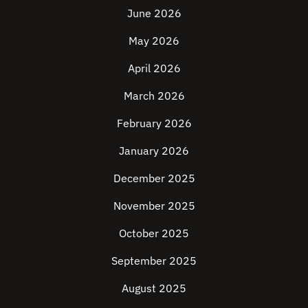
June 2026
May 2026
April 2026
March 2026
February 2026
January 2026
December 2025
November 2025
October 2025
September 2025
August 2025