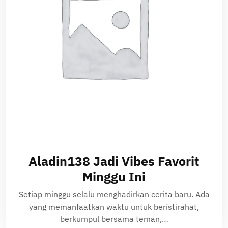
Aladin138 Jadi Vibes Favorit
Minggu Ini
Setiap minggu selalu menghadirkan cerita baru. Ada
yang memanfaatkan waktu untuk beristirahat,
berkumpul bersama teman,…