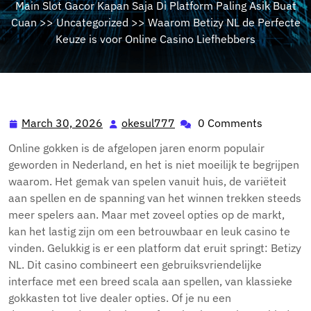
Main Slot Gacor Kapan Saja Di Platform Paling Asik Buat
Cuan
>>
Uncategorized
>> Waarom Betizy NL de Perfecte
Keuze is voor Online Casino Liefhebbers
March 30, 2026
okesul777
0 Comments
March
okesul777
30,
Online gokken is de afgelopen jaren enorm populair
2026
geworden in Nederland, en het is niet moeilijk te begrijpen
waarom. Het gemak van spelen vanuit huis, de variëteit
aan spellen en de spanning van het winnen trekken steeds
meer spelers aan. Maar met zoveel opties op de markt,
kan het lastig zijn om een betrouwbaar en leuk casino te
vinden. Gelukkig is er een platform dat eruit springt: Betizy
NL. Dit casino combineert een gebruiksvriendelijke
interface met een breed scala aan spellen, van klassieke
gokkasten tot live dealer opties. Of je nu een