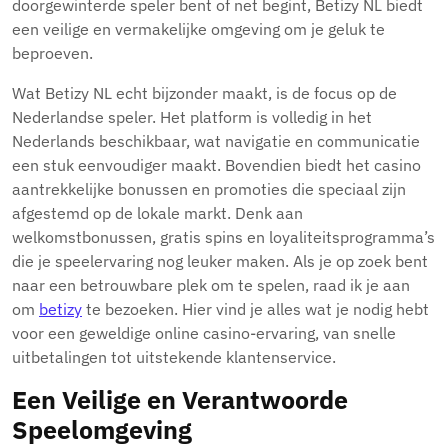
doorgewinterde speler bent of net begint, Betizy NL biedt
een veilige en vermakelijke omgeving om je geluk te
beproeven.
Wat Betizy NL echt bijzonder maakt, is de focus op de
Nederlandse speler. Het platform is volledig in het
Nederlands beschikbaar, wat navigatie en communicatie
een stuk eenvoudiger maakt. Bovendien biedt het casino
aantrekkelijke bonussen en promoties die speciaal zijn
afgestemd op de lokale markt. Denk aan
welkomstbonussen, gratis spins en loyaliteitsprogramma’s
die je speelervaring nog leuker maken. Als je op zoek bent
naar een betrouwbare plek om te spelen, raad ik je aan
om
betizy
te bezoeken. Hier vind je alles wat je nodig hebt
voor een geweldige online casino-ervaring, van snelle
uitbetalingen tot uitstekende klantenservice.
Een Veilige en Verantwoorde
Speelomgeving