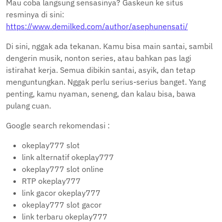
Mau coba langsung sensasinya? Gaskeun ke situs
resminya di sini:
https://www.demilked.com/author/asephunensati/
Di sini, nggak ada tekanan. Kamu bisa main santai, sambil
dengerin musik, nonton series, atau bahkan pas lagi
istirahat kerja. Semua dibikin santai, asyik, dan tetap
menguntungkan. Nggak perlu serius-serius banget. Yang
penting, kamu nyaman, seneng, dan kalau bisa, bawa
pulang cuan.
Google search rekomendasi :
okeplay777 slot
link alternatif okeplay777
okeplay777 slot online
RTP okeplay777
link gacor okeplay777
okeplay777 slot gacor
link terbaru okeplay777