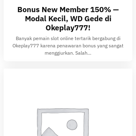
Bonus New Member 150% —
Modal Kecil, WD Gede di
Okeplay777!
Banyak pemain slot online tertarik bergabung di
Okeplay777 karena penawaran bonus yang sangat
menggiurkan. Salah…