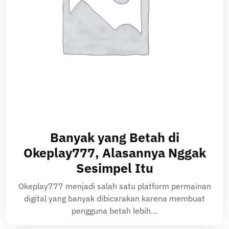
Banyak yang Betah di
Okeplay777, Alasannya Nggak
Sesimpel Itu
Okeplay777 menjadi salah satu platform permainan
digital yang banyak dibicarakan karena membuat
pengguna betah lebih…