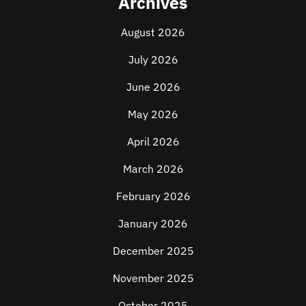
Archives
August 2026
July 2026
June 2026
May 2026
April 2026
March 2026
February 2026
January 2026
December 2025
November 2025
October 2025