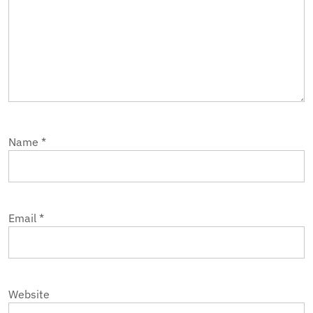
Name
*
Email
*
Website