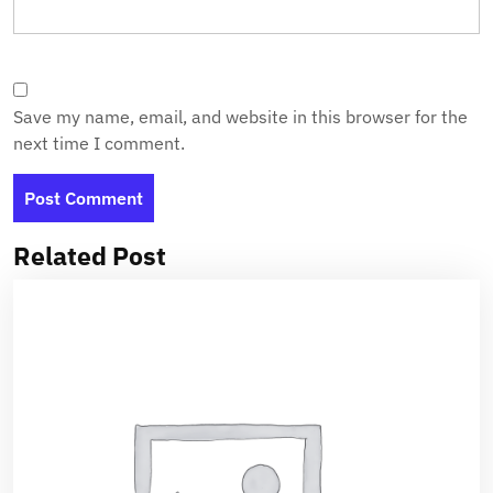
Save my name, email, and website in this browser for the
next time I comment.
Related Post