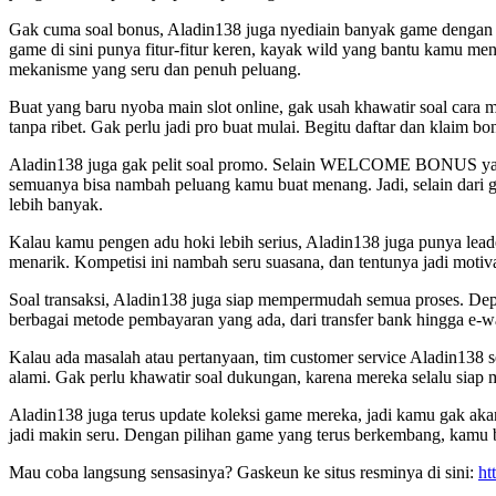
Gak cuma soal bonus, Aladin138 juga nyediain banyak game dengan t
game di sini punya fitur-fitur keren, kayak wild yang bantu kamu mena
mekanisme yang seru dan penuh peluang.
Buat yang baru nyoba main slot online, gak usah khawatir soal car
tanpa ribet. Gak perlu jadi pro buat mulai. Begitu daftar dan klaim
Aladin138 juga gak pelit soal promo. Selain WELCOME BONUS yang la
semuanya bisa nambah peluang kamu buat menang. Jadi, selain dari 
lebih banyak.
Kalau kamu pengen adu hoki lebih serius, Aladin138 juga punya lead
menarik. Kompetisi ini nambah seru suasana, dan tentunya jadi moti
Soal transaksi, Aladin138 juga siap mempermudah semua proses. Depos
berbagai metode pembayaran yang ada, dari transfer bank hingga e-w
Kalau ada masalah atau pertanyaan, tim customer service Aladin138 
alami. Gak perlu khawatir soal dukungan, karena mereka selalu siap 
Aladin138 juga terus update koleksi game mereka, jadi kamu gak aka
jadi makin seru. Dengan pilihan game yang terus berkembang, kamu
Mau coba langsung sensasinya? Gaskeun ke situs resminya di sini:
ht