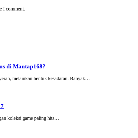
me I comment.
us di Mantap168?
yerah, melainkan bentuk kesadaran. Banyak…
77
gan koleksi game paling hits…