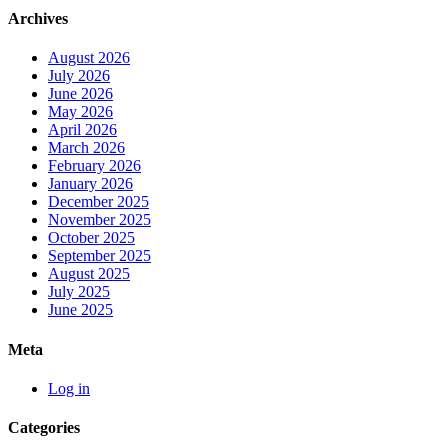
Archives
August 2026
July 2026
June 2026
May 2026
April 2026
March 2026
February 2026
January 2026
December 2025
November 2025
October 2025
September 2025
August 2025
July 2025
June 2025
Meta
Log in
Categories