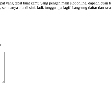
at yang tepat buat kamu yang pengen main slot online, dapetin cuan 
emuanya ada di sini. Jadi, tunggu apa lagi? Langsung daftar dan rasa
*