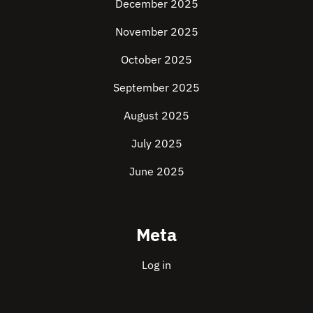
December 2025
November 2025
October 2025
September 2025
August 2025
July 2025
June 2025
Meta
Log in