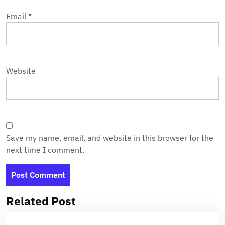
Email
*
Website
Save my name, email, and website in this browser for the
next time I comment.
Related Post