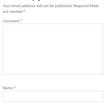
Your email address will not be published.
Required fields
are marked
*
Comment
*
Name
*