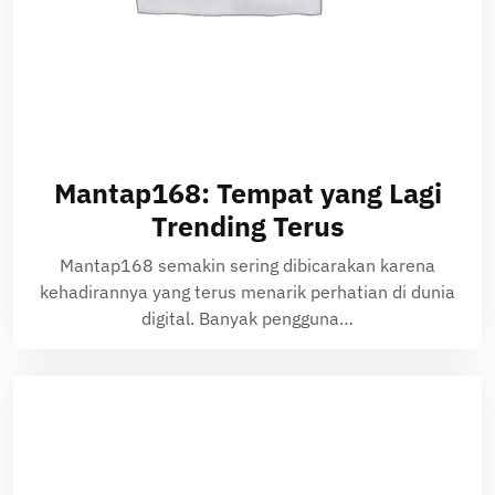
Mantap168: Tempat yang Lagi
Trending Terus
Mantap168 semakin sering dibicarakan karena
kehadirannya yang terus menarik perhatian di dunia
digital. Banyak pengguna…