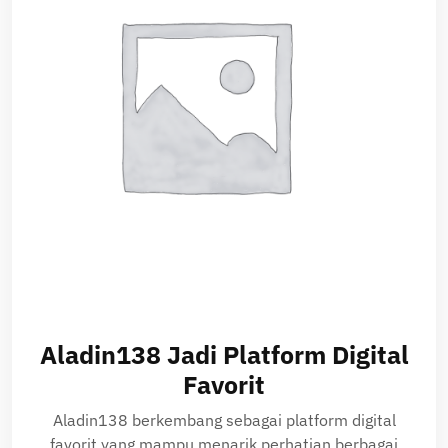
Aladin138 Jadi Platform Digital
Favorit
Aladin138 berkembang sebagai platform digital
favorit yang mampu menarik perhatian berbagai