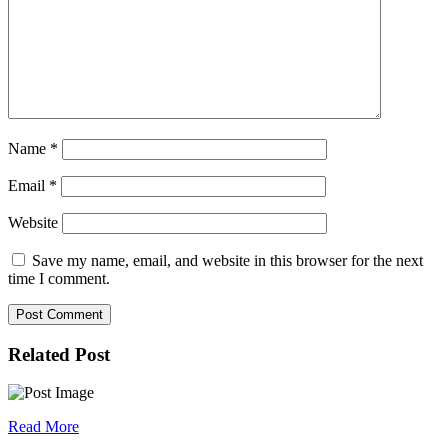
Name
*
Email
*
Website
Save my name, email, and website in this browser for the next
time I comment.
Related Post
Read More