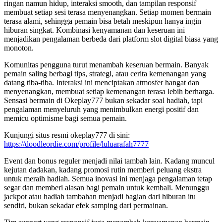
ringan namun hidup, interaksi smooth, dan tampilan responsif
membuat setiap sesi terasa menyenangkan. Setiap momen bermain
terasa alami, sehingga pemain bisa betah meskipun hanya ingin
hiburan singkat. Kombinasi kenyamanan dan keseruan ini
menjadikan pengalaman berbeda dari platform slot digital biasa yang
monoton.
Komunitas pengguna turut menambah keseruan bermain. Banyak
pemain saling berbagi tips, strategi, atau cerita kemenangan yang
datang tiba-tiba. Interaksi ini menciptakan atmosfer hangat dan
menyenangkan, membuat setiap kemenangan terasa lebih berharga.
Sensasi bermain di Okeplay777 bukan sekadar soal hadiah, tapi
pengalaman menyeluruh yang menimbulkan energi positif dan
memicu optimisme bagi semua pemain.
Kunjungi situs resmi okeplay777 di sini:
https://doodleordie.com/profile/luluarafah7777
Event dan bonus reguler menjadi nilai tambah lain. Kadang muncul
kejutan dadakan, kadang promosi rutin memberi peluang ekstra
untuk meraih hadiah. Semua inovasi ini menjaga pengalaman tetap
segar dan memberi alasan bagi pemain untuk kembali. Menunggu
jackpot atau hadiah tambahan menjadi bagian dari hiburan itu
sendiri, bukan sekadar efek samping dari permainan.