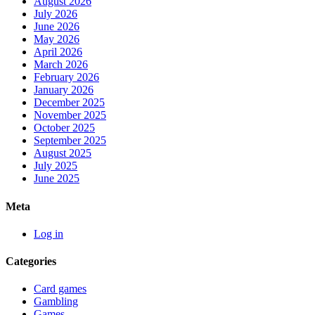
August 2026
July 2026
June 2026
May 2026
April 2026
March 2026
February 2026
January 2026
December 2025
November 2025
October 2025
September 2025
August 2025
July 2025
June 2025
Meta
Log in
Categories
Card games
Gambling
Games