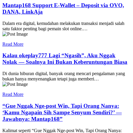
Mantap168 Support E-Wallet – Deposit via OVO,
DANA, LinkAja
Dalam era digital, kemudahan melakukan transaksi menjadi salah
satu faktor penting bagi pemain slot online.…
Read More
Kalau okeplay777 Lagi “Ngasih”, Aku Nggak
Nolak — Soalnya Ini Bukan Keberuntungan Biasa
Di dunia hiburan digital, banyak orang mencari pengalaman yang
bukan hanya menyenangkan tetapi juga memberi…
Read More
“Gue Nggak Nge-post Win, Tapi Orang Nanya:
‘Kamu Ngapain Sih Sampe Senyum Sendiri?’ —
Jawabnya: Mantap168”
Kalimat seperti “Gue Nggak Nge-post Win, Tapi Orang Nanya: