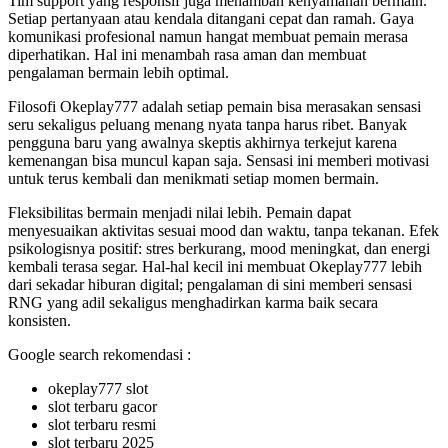
Tim support yang responsif juga menambah kenyamanan bermain.
Setiap pertanyaan atau kendala ditangani cepat dan ramah. Gaya
komunikasi profesional namun hangat membuat pemain merasa
diperhatikan. Hal ini menambah rasa aman dan membuat
pengalaman bermain lebih optimal.
Filosofi Okeplay777 adalah setiap pemain bisa merasakan sensasi
seru sekaligus peluang menang nyata tanpa harus ribet. Banyak
pengguna baru yang awalnya skeptis akhirnya terkejut karena
kemenangan bisa muncul kapan saja. Sensasi ini memberi motivasi
untuk terus kembali dan menikmati setiap momen bermain.
Fleksibilitas bermain menjadi nilai lebih. Pemain dapat
menyesuaikan aktivitas sesuai mood dan waktu, tanpa tekanan. Efek
psikologisnya positif: stres berkurang, mood meningkat, dan energi
kembali terasa segar. Hal-hal kecil ini membuat Okeplay777 lebih
dari sekadar hiburan digital; pengalaman di sini memberi sensasi
RNG yang adil sekaligus menghadirkan karma baik secara
konsisten.
Google search rekomendasi :
okeplay777 slot
slot terbaru gacor
slot terbaru resmi
slot terbaru 2025