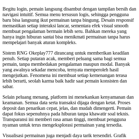
Begitu login, pemain langsung disambut dengan tampilan bersih dan
navigasi intuitif. Semua menu tersusun logis, sehingga pengguna
baru bisa langsung ikut permainan tanpa bingung. Desain responsif
memastikan setiap interaksi lancar, sementara efek visual smooth
membuat pengalaman bermain lebih seru. Bahkan mereka yang
hanya ingin hiburan santai bisa menikmati permainan tanpa harus
mempelajari banyak aturan kompleks.
Sistem RNG Okeplay777 dirancang untuk memberikan keadilan
penuh. Setiap putaran acak, memberi peluang sama bagi semua
pemain, tanpa membedakan pengalaman maupun modal. Banyak
yang awalnya sekadar mencoba, ternyata memperoleh hasil
mengejutkan. Fenomena ini membuat setiap kemenangan terasa
lebih berarti, seolah karma baik hadir saat pemain konsisten dan
sabar.
Selain peluang menang, platform ini menekankan kenyamanan dan
keamanan. Semua data serta transaksi dijaga dengan ketat. Proses
deposit dan penarikan cepat, jelas, dan mudah dimengerti. Pemain
dapat fokus sepenuhnya pada hiburan tanpa khawatir soal teknis.
Transparansi ini memberi rasa aman tinggi, membuat pengguna
nyaman untuk terus mengeksplorasi permainan yang tersedia.
Visualisasi permainan juga menjadi daya tarik tersendiri. Grafik