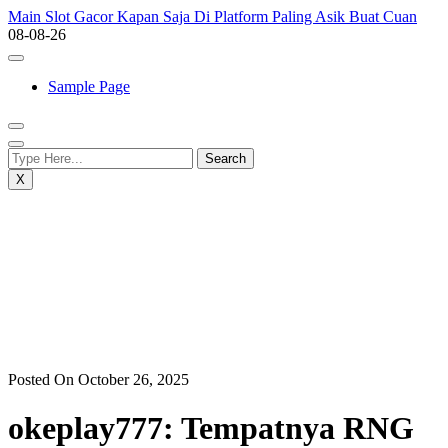
Skip
Main Slot Gacor Kapan Saja Di Platform Paling Asik Buat Cuan
to
08-08-26
content
Sample Page
X
Posted On October 26, 2025
okeplay777: Tempatnya RNG