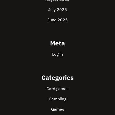
July 2025
June 2025
Meta
Log in
Categories
Card games
Gambling
Games