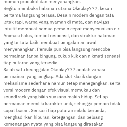
momen produktif dan menyenangkan.
Begitu membuka halaman utama Okeplay777, kesan
pertama langsung terasa. Desain modern dengan tata
letak rapi, warna yang nyaman di mata, dan navigasi
intuitif membuat semua pemain cepat menyesuaikan diri.
Animasi halus, tombol responsif, dan struktur halaman
yang tertata baik membuat pengalaman awal
menyenangkan. Pemula pun bisa langsung mencoba
permainan tanpa bingung, cukup klik dan nikmati sensasi
tiap putaran yang tersedia.
Salah satu keunggulan Okeplay777 adalah variasi
permainan yang lengkap. Ada slot klasik dengan
mekanisme sederhana namun tetap menegangkan, serta
versi modern dengan efek visual memukau dan
soundtrack yang bikin suasana makin hidup. Setiap
permainan memiliki karakter unik, sehingga pemain tidak
cepat bosan. Sensasi tiap putaran selalu berbeda,
menghadirkan hiburan, ketegangan, dan peluang
kemenangan nyata yang bisa langsung dirasakan.