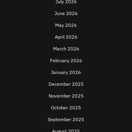
July 2026
June 2026
May 2026
April 2026
March 2026
February 2026
January 2026
December 2025
November 2025
October 2025
September 2025
August 2025