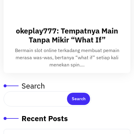
okeplay777: Tempatnya Main
Tanpa Mikir “What If”
Bermain slot online terkadang membuat pemain
merasa was-was, bertanya “what if” setiap kali
menekan spin.…
Search
Search
Recent Posts