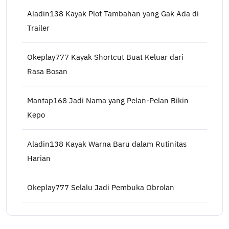
Aladin138 Kayak Plot Tambahan yang Gak Ada di
Trailer
Okeplay777 Kayak Shortcut Buat Keluar dari
Rasa Bosan
Mantap168 Jadi Nama yang Pelan-Pelan Bikin
Kepo
Aladin138 Kayak Warna Baru dalam Rutinitas
Harian
Okeplay777 Selalu Jadi Pembuka Obrolan