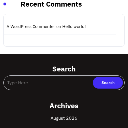
Recent Comments
A WordPress Commenter
on
Hello world!
Search
Archives
August 2026