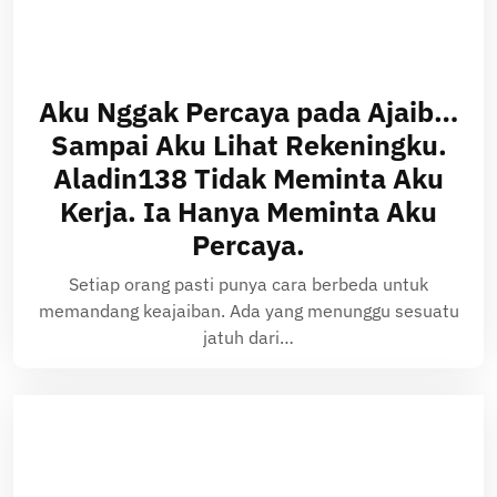
Aku Nggak Percaya pada Ajaib…
Sampai Aku Lihat Rekeningku.
Aladin138 Tidak Meminta Aku
Kerja. Ia Hanya Meminta Aku
Percaya.
Setiap orang pasti punya cara berbeda untuk
memandang keajaiban. Ada yang menunggu sesuatu
jatuh dari…