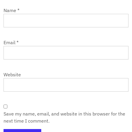
Name
*
Email
*
Website
Save my name, email, and website in this browser for the
next time I comment.