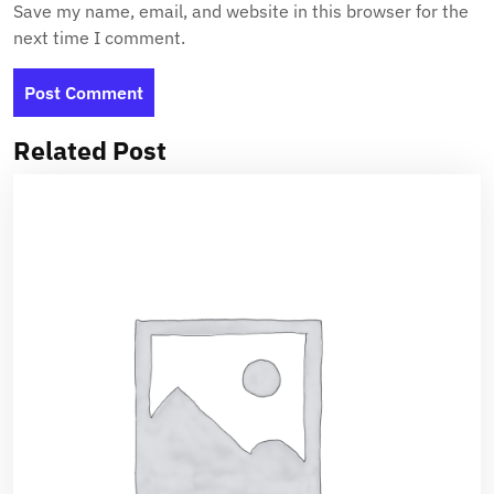
Save my name, email, and website in this browser for the
next time I comment.
Related Post