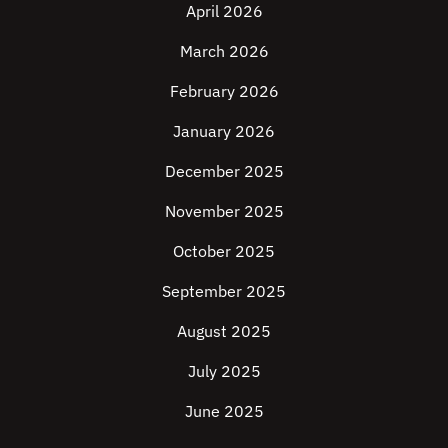
April 2026
March 2026
February 2026
January 2026
December 2025
November 2025
October 2025
September 2025
August 2025
July 2025
June 2025