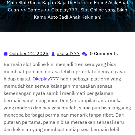
Main Slot Gacor Kapan Saja Di Platform Paling Asik Buat
Cuan
>>
Games
>> Okeplay777: Slot Online yang Bikin
Kamu Auto Jadi Anak Kekinian!
October 22, 2025
okesul777
0 Comments
October
okesul777
22,
Bermain slot online kini menjadi tren seru yang bisa
2025
membuat pemain merasa lebih up-to-date dengan gaya
hidup digital.
Okeplay777
hadir sebagai platform yang
memudahkan semua kalangan merasakan sensasi
kemenangan nyata sambil menikmati pengalaman
bermain yang menghibur. Dengan tampilan antarmuka
yang modern dan navigasi mudah, siapa pun bisa langsung
mencoba berbagai permainan menarik tanpa ribet. Dari
putaran pertama, pemain bisa merasakan sensasi seru
dan kekinian yang membuat setiap sesi bermain lebih