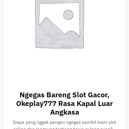
Ngegas Bareng Slot Gacor,
Okeplay777 Rasa Kapal Luar
Angkasa
Siapa yang nggak pengen ngegas sambil main slot