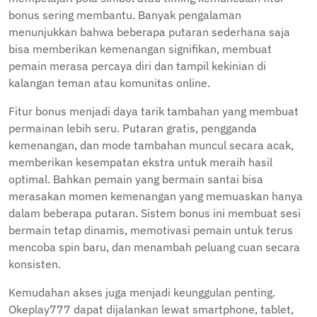
bonus sering membantu. Banyak pengalaman
menunjukkan bahwa beberapa putaran sederhana saja
bisa memberikan kemenangan signifikan, membuat
pemain merasa percaya diri dan tampil kekinian di
kalangan teman atau komunitas online.
Fitur bonus menjadi daya tarik tambahan yang membuat
permainan lebih seru. Putaran gratis, pengganda
kemenangan, dan mode tambahan muncul secara acak,
memberikan kesempatan ekstra untuk meraih hasil
optimal. Bahkan pemain yang bermain santai bisa
merasakan momen kemenangan yang memuaskan hanya
dalam beberapa putaran. Sistem bonus ini membuat sesi
bermain tetap dinamis, memotivasi pemain untuk terus
mencoba spin baru, dan menambah peluang cuan secara
konsisten.
Kemudahan akses juga menjadi keunggulan penting.
Okeplay777 dapat dijalankan lewat smartphone, tablet,