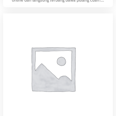
online dan langsung terbang bawa pulang cuan?…