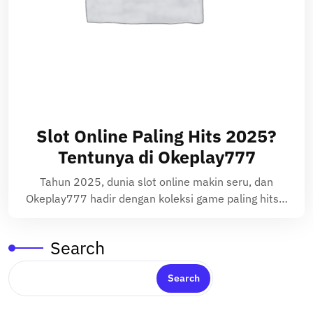
Slot Online Paling Hits 2025?
Tentunya di Okeplay777
Tahun 2025, dunia slot online makin seru, dan
Okeplay777 hadir dengan koleksi game paling hits…
Search
Search