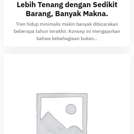
Lebih Tenang dengan Sedikit
Barang, Banyak Makna.
Tren hidup minimalis makin banyak dibicarakan
beberapa tahun terakhir. Konsep ini mengajarkan
bahwa kebahagiaan bukan…