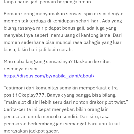
tanpa harus jadi pemain berpengalaman.
Pemain sering menyamakan sensasi spin di sini dengan
momen tak terduga di kehidupan sehari-hari. Ada yang
bilang rasanya mirip dapat bonus gaji, ada juga yang
menyebutnya seperti nemu uang di kantong lama. Dari
momen sederhana bisa muncul rasa bahagia yang luar
biasa, bikin hari jadi lebih cerah.
Mau coba langsung sensasinya? Gaskeun ke situs
resminya di sini:
https://disqus.com/by/nabila_ziani/about/
Testimoni dari komunitas semakin memperkuat citra
positif Okeplay777. Banyak yang bangga bisa bilang,
“main slot di sini lebih seru dari nonton drakor plot twist.”
Cerita-cerita ini cepat menyebar, bikin orang lain
penasaran untuk mencoba sendiri. Dari situ, rasa
penasaran berkembang jadi semangat baru untuk ikut
merasakan jackpot gacor.