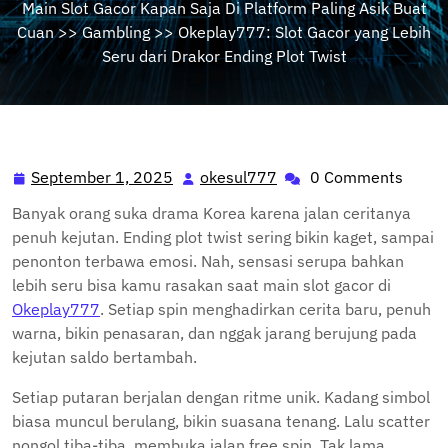
Main Slot Gacor Kapan Saja Di Platform Paling Asik Buat
Cuan
>>
Gambling
>> Okeplay777: Slot Gacor yang Lebih
Seru dari Drakor Ending Plot Twist
September 1, 2025
okesul777
0 Comments
September
okesul777
1,
Banyak orang suka drama Korea karena jalan ceritanya
2025
penuh kejutan. Ending plot twist sering bikin kaget, sampai
penonton terbawa emosi. Nah, sensasi serupa bahkan
lebih seru bisa kamu rasakan saat main slot gacor di
Okeplay777
. Setiap spin menghadirkan cerita baru, penuh
warna, bikin penasaran, dan nggak jarang berujung pada
kejutan saldo bertambah.
Setiap putaran berjalan dengan ritme unik. Kadang simbol
biasa muncul berulang, bikin suasana tenang. Lalu scatter
nongol tiba-tiba, membuka jalan free spin. Tak lama