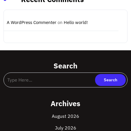
A WordPress Commenter
on
Hello world!
Search
Archives
August 2026
July 2026