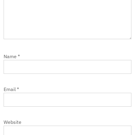
Name
*
Email
*
Website