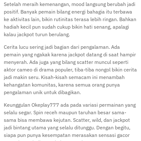
Setelah meraih kemenangan, mood langsung berubah jadi
positif. Banyak pemain bilang energi bahagia itu terbawa
ke aktivitas lain, bikin rutinitas terasa lebih ringan. Bahkan
hadiah kecil pun sudah cukup bikin hati senang, apalagi
kalau jackpot turun berulang.
Cerita lucu sering jadi bagian dari pengalaman. Ada
pemain yang ngakak karena jackpot datang di saat hampir
menyerah. Ada juga yang bilang scatter muncul seperti
aktor cameo di drama populer, tiba-tiba nongol bikin cerita
jadi makin seru. Kisah-kisah semacam ini menambah
kehangatan komunitas, karena semua orang punya
pengalaman unik untuk dibagikan.
Keunggulan Okeplay777 ada pada variasi permainan yang
selalu segar. Spin receh maupun taruhan besar sama-
sama bisa membawa kejutan. Scatter, wild, dan jackpot
jadi bintang utama yang selalu ditunggu. Dengan begitu,
siapa pun punya kesempatan merasakan sensasi gacor