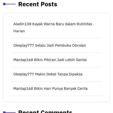
Recent Posts
Aladin138 Kayak Warna Baru dalam Rutinitas
Harian
Okeplay777 Selalu Jadi Pembuka Obrolan
Mantap168 Bikin Pikiran Jadi Lebih Santai
Okeplay777 Makin Dekat Tanpa Dipaksa
Mantap168 Bikin Hari Punya Banyak Cerita
Recent Comments