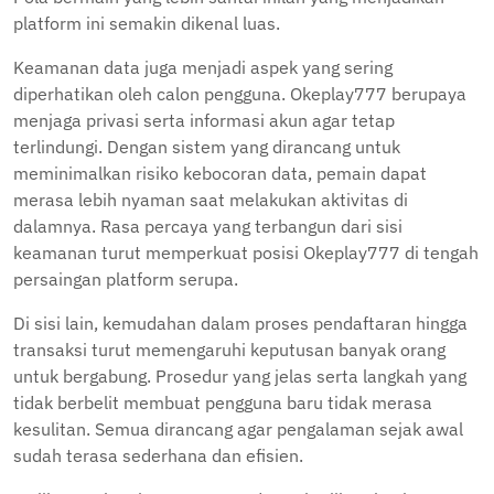
platform ini semakin dikenal luas.
Keamanan data juga menjadi aspek yang sering
diperhatikan oleh calon pengguna. Okeplay777 berupaya
menjaga privasi serta informasi akun agar tetap
terlindungi. Dengan sistem yang dirancang untuk
meminimalkan risiko kebocoran data, pemain dapat
merasa lebih nyaman saat melakukan aktivitas di
dalamnya. Rasa percaya yang terbangun dari sisi
keamanan turut memperkuat posisi Okeplay777 di tengah
persaingan platform serupa.
Di sisi lain, kemudahan dalam proses pendaftaran hingga
transaksi turut memengaruhi keputusan banyak orang
untuk bergabung. Prosedur yang jelas serta langkah yang
tidak berbelit membuat pengguna baru tidak merasa
kesulitan. Semua dirancang agar pengalaman sejak awal
sudah terasa sederhana dan efisien.