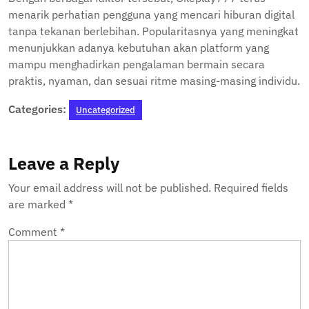
menarik perhatian pengguna yang mencari hiburan digital
tanpa tekanan berlebihan. Popularitasnya yang meningkat
menunjukkan adanya kebutuhan akan platform yang
mampu menghadirkan pengalaman bermain secara
praktis, nyaman, dan sesuai ritme masing-masing individu.
Categories:
Uncategorized
Leave a Reply
Your email address will not be published.
Required fields
are marked
*
Comment
*