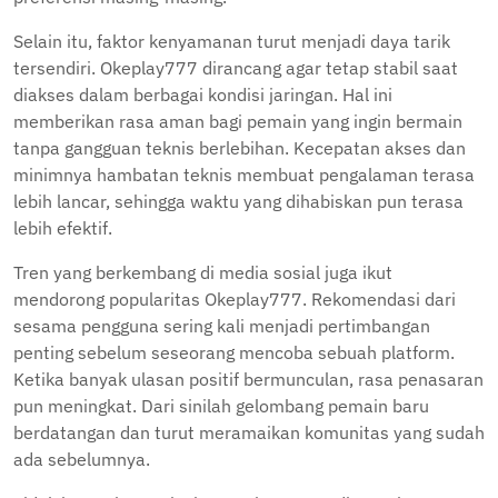
Selain itu, faktor kenyamanan turut menjadi daya tarik
tersendiri. Okeplay777 dirancang agar tetap stabil saat
diakses dalam berbagai kondisi jaringan. Hal ini
memberikan rasa aman bagi pemain yang ingin bermain
tanpa gangguan teknis berlebihan. Kecepatan akses dan
minimnya hambatan teknis membuat pengalaman terasa
lebih lancar, sehingga waktu yang dihabiskan pun terasa
lebih efektif.
Tren yang berkembang di media sosial juga ikut
mendorong popularitas Okeplay777. Rekomendasi dari
sesama pengguna sering kali menjadi pertimbangan
penting sebelum seseorang mencoba sebuah platform.
Ketika banyak ulasan positif bermunculan, rasa penasaran
pun meningkat. Dari sinilah gelombang pemain baru
berdatangan dan turut meramaikan komunitas yang sudah
ada sebelumnya.