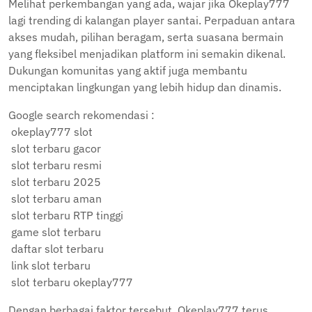
Melihat perkembangan yang ada, wajar jika Okeplay777
lagi trending di kalangan player santai. Perpaduan antara
akses mudah, pilihan beragam, serta suasana bermain
yang fleksibel menjadikan platform ini semakin dikenal.
Dukungan komunitas yang aktif juga membantu
menciptakan lingkungan yang lebih hidup dan dinamis.
Google search rekomendasi :
okeplay777 slot
slot terbaru gacor
slot terbaru resmi
slot terbaru 2025
slot terbaru aman
slot terbaru RTP tinggi
game slot terbaru
daftar slot terbaru
link slot terbaru
slot terbaru okeplay777
Dengan berbagai faktor tersebut, Okeplay777 terus