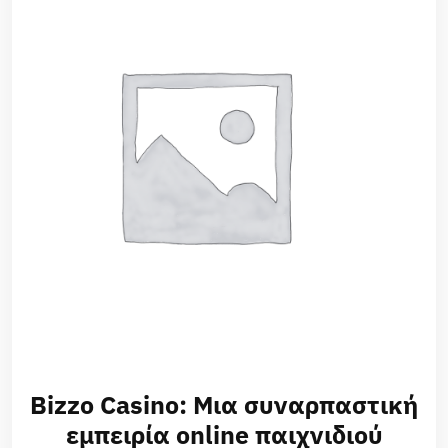
Bizzo Casino: Μια συναρπαστική
εμπειρία online παιχνιδιού