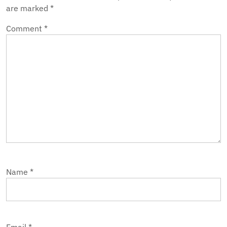
are marked
*
Comment
*
Name
*