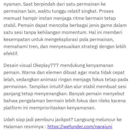
nyaman. Saat berpindah dari satu permainan ke
permainan lain, waktu tunggu relatif singkat. Proses
memuat hampir instan menjaga ritme bermain tetap
stabil. Pemain dapat mencoba berbagai jenis game dalam
satu sesi tanpa kehilangan momentum. Hal ini memberi
kesempatan untuk mengeksplorasi pola permainan,
memahami tren, dan menyesuaikan strategi dengan lebih
efektif.
Desain visual Okeplay777 mendukung kenyamanan
pemain. Warna dan elemen dibuat agar mata tidak cepat
lelah, sedangkan animasi ringan menjaga fokus tetap pada
permainan. Tampilan intuitif dan alur stabil membuat sesi
panjang tetap menyenangkan. Banyak pemain menyebut
bahwa pengalaman bermain lebih fokus dan rileks karena
platform ini memprioritaskan kenyamanan.
Udah siap jadi pemburu jackpot? Langsung meluncur ke
Halaman resminya :
https://wefunder.com/narajuni