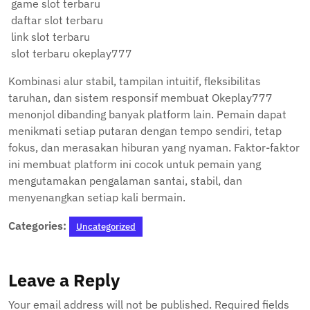
game slot terbaru
daftar slot terbaru
link slot terbaru
slot terbaru okeplay777
Kombinasi alur stabil, tampilan intuitif, fleksibilitas
taruhan, dan sistem responsif membuat Okeplay777
menonjol dibanding banyak platform lain. Pemain dapat
menikmati setiap putaran dengan tempo sendiri, tetap
fokus, dan merasakan hiburan yang nyaman. Faktor-faktor
ini membuat platform ini cocok untuk pemain yang
mengutamakan pengalaman santai, stabil, dan
menyenangkan setiap kali bermain.
Categories:
Uncategorized
Leave a Reply
Your email address will not be published.
Required fields