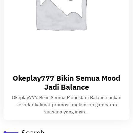
Okeplay777 Bikin Semua Mood
Jadi Balance
Okeplay777 Bikin Semua Mood Jadi Balance bukan
sekadar kalimat promosi, melainkan gambaran
suasana yang ingin…
Search