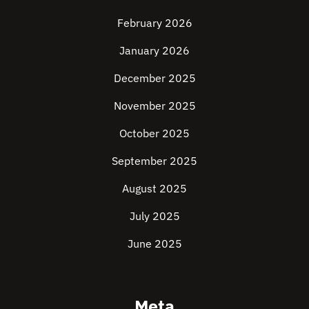
February 2026
January 2026
December 2025
November 2025
October 2025
September 2025
August 2025
July 2025
June 2025
Meta