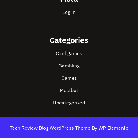
Log in
Categories
Card games
Gambling
Games
Mostbet
Uncategorized
Tech Review Blog WordPress Theme
By WP Elemento