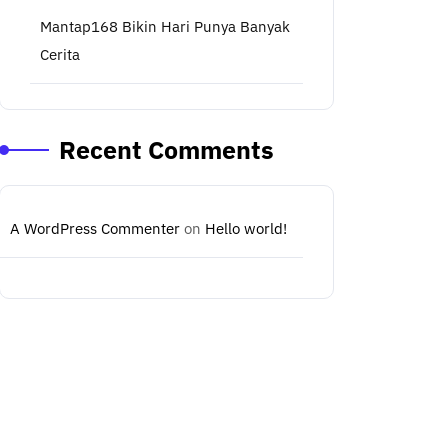
Mantap168 Bikin Hari Punya Banyak
Cerita
Recent Comments
A WordPress Commenter
on
Hello world!