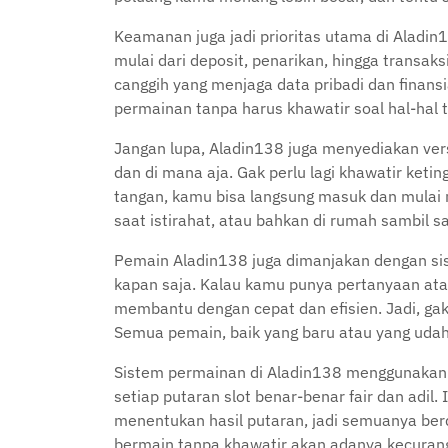
Keamanan juga jadi prioritas utama di Aladin
mulai dari deposit, penarikan, hingga transaks
canggih yang menjaga data pribadi dan finans
permainan tanpa harus khawatir soal hal-hal t
Jangan lupa, Aladin138 juga menyediakan ve
dan di mana aja. Gak perlu lagi khawatir ket
tangan, kamu bisa langsung masuk dan mulai 
saat istirahat, atau bahkan di rumah sambil sa
Pemain Aladin138 juga dimanjakan dengan s
kapan saja. Kalau kamu punya pertanyaan ata
membantu dengan cepat dan efisien. Jadi, gak 
Semua pemain, baik yang baru atau yang udah
Sistem permainan di Aladin138 menggunaka
setiap putaran slot benar-benar fair dan adil
menentukan hasil putaran, jadi semuanya ber
bermain tanpa khawatir akan adanya kecuran