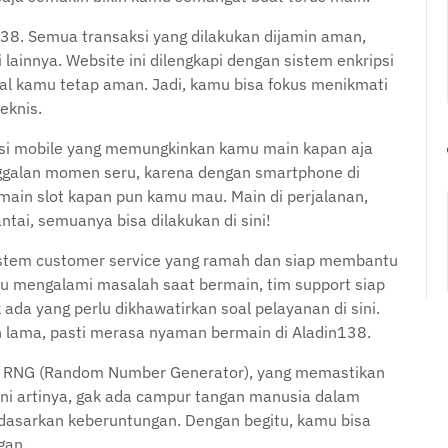
138. Semua transaksi yang dilakukan dijamin aman,
i lainnya. Website ini dilengkapi dengan sistem enkripsi
ial kamu tetap aman. Jadi, kamu bisa fokus menikmati
eknis.
rsi mobile yang memungkinkan kamu main kapan aja
inggalan momen seru, karena dengan smartphone di
main slot kapan pun kamu mau. Main di perjalanan,
ntai, semuanya bisa dilakukan di sini!
istem customer service yang ramah dan siap membantu
u mengalami masalah saat bermain, tim support siap
ada yang perlu dikhawatirkan soal pelayanan di sini.
 lama, pasti merasa nyaman bermain di Aladin138.
n RNG (Random Number Generator), yang memastikan
. Ini artinya, gak ada campur tangan manusia dalam
dasarkan keberuntungan. Dengan begitu, kamu bisa
gan.