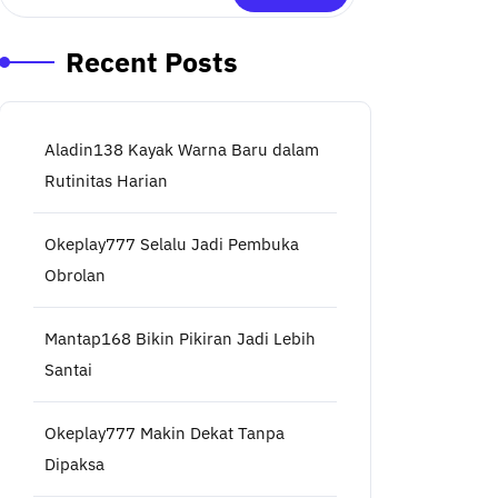
Recent Posts
Aladin138 Kayak Warna Baru dalam
Rutinitas Harian
Okeplay777 Selalu Jadi Pembuka
Obrolan
Mantap168 Bikin Pikiran Jadi Lebih
Santai
Okeplay777 Makin Dekat Tanpa
Dipaksa