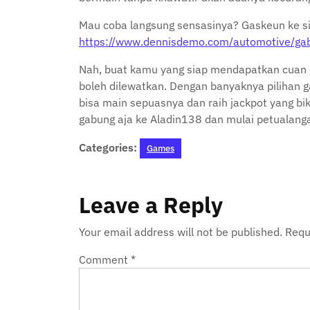
Mau coba langsung sensasinya? Gaskeun ke sit
https://www.dennisdemo.com/automotive/gabr
Nah, buat kamu yang siap mendapatkan cuan da
boleh dilewatkan. Dengan banyaknya pilihan
bisa main sepuasnya dan raih jackpot yang bi
gabung aja ke Aladin138 dan mulai petualang
Categories:
Games
Leave a Reply
Your email address will not be published.
Requ
Comment
*