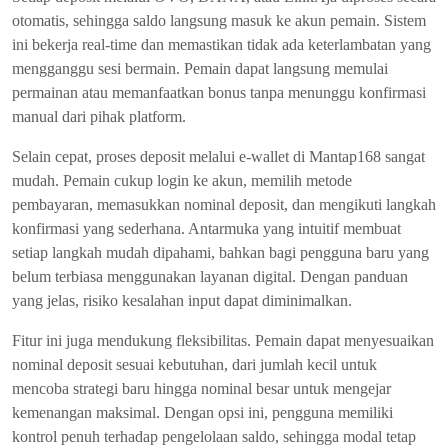
otomatis, sehingga saldo langsung masuk ke akun pemain. Sistem
ini bekerja real-time dan memastikan tidak ada keterlambatan yang
mengganggu sesi bermain. Pemain dapat langsung memulai
permainan atau memanfaatkan bonus tanpa menunggu konfirmasi
manual dari pihak platform.
Selain cepat, proses deposit melalui e-wallet di Mantap168 sangat
mudah. Pemain cukup login ke akun, memilih metode
pembayaran, memasukkan nominal deposit, dan mengikuti langkah
konfirmasi yang sederhana. Antarmuka yang intuitif membuat
setiap langkah mudah dipahami, bahkan bagi pengguna baru yang
belum terbiasa menggunakan layanan digital. Dengan panduan
yang jelas, risiko kesalahan input dapat diminimalkan.
Fitur ini juga mendukung fleksibilitas. Pemain dapat menyesuaikan
nominal deposit sesuai kebutuhan, dari jumlah kecil untuk
mencoba strategi baru hingga nominal besar untuk mengejar
kemenangan maksimal. Dengan opsi ini, pengguna memiliki
kontrol penuh terhadap pengelolaan saldo, sehingga modal tetap