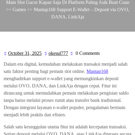
Main Slot Gacor Kapan Saja Di Platform Paling Asik Buat Cuan
>>
Games
>> Mantap168 Support E-Wallet – Deposit via OVO,
DANA, LinkAja
October 31, 2025
okesul777
0 Comments
October
okesul777
31,
Dalam era digital, kemudahan melakukan transaksi menjadi salah
2025
satu faktor penting bagi pemain slot online.
Mantap168
menghadirkan support e-wallet yang memungkinkan deposit
melalui OVO, DANA, dan LinkAja dengan cepat. Fitur ini
dirancang untuk memudahkan pemain melakukan pengisian saldo
tanpa harus melalui proses rumit atau transfer bank tradisional.
Dengan integrasi layanan e-wallet populer, pengalaman bermain
menjadi lebih praktis dan efisien.
Salah satu keunggulan utama fitur ini adalah kecepatan transaksi.
Setiap deposit melalui OVO, DANA, atau LinkAja diproses secara