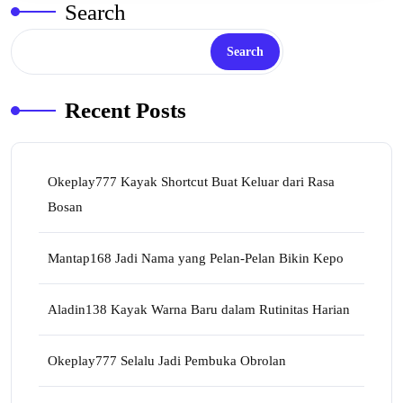
Search
Search
Recent Posts
Okeplay777 Kayak Shortcut Buat Keluar dari Rasa
Bosan
Mantap168 Jadi Nama yang Pelan-Pelan Bikin Kepo
Aladin138 Kayak Warna Baru dalam Rutinitas Harian
Okeplay777 Selalu Jadi Pembuka Obrolan