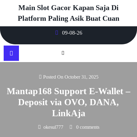
Skip
Main Slot Gacor Kapan Saja Di
to
Platform Paling Asik Buat Cuan
content
09-08-26
Posted On October 31, 2025
Mantap168 Support E-Wallet –
Deposit via OVO, DANA,
LinkAja
okesul777
0 comments