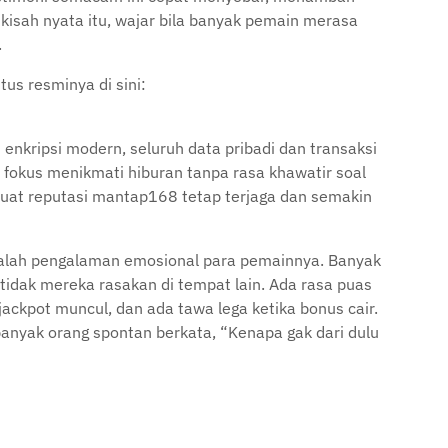
 kisah nyata itu, wajar bila banyak pemain merasa
.
us resminya di sini:
enkripsi modern, seluruh data pribadi dan transaksi
sa fokus menikmati hiburan tanpa rasa khawatir soal
mbuat reputasi mantap168 tetap terjaga dan semakin
dalah pengalaman emosional para pemainnya. Banyak
dak mereka rasakan di tempat lain. Ada rasa puas
 jackpot muncul, dan ada tawa lega ketika bonus cair.
nyak orang spontan berkata, “Kenapa gak dari dulu