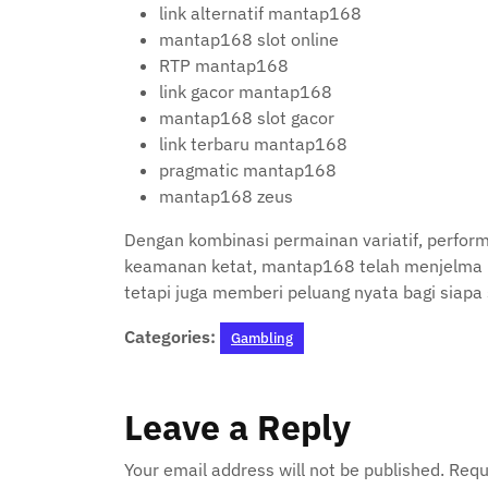
link alternatif mantap168
mantap168 slot online
RTP mantap168
link gacor mantap168
mantap168 slot gacor
link terbaru mantap168
pragmatic mantap168
mantap168 zeus
Dengan kombinasi permainan variatif, performa
keamanan ketat, mantap168 telah menjelma me
tetapi juga memberi peluang nyata bagi siap
Categories:
Gambling
Leave a Reply
Your email address will not be published.
Requ