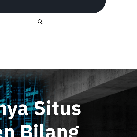
ya Situs
n Bilang