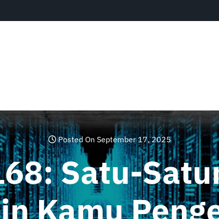
Posted On September 17, 2025
68: Satu-Satun
kin Kamu Penge