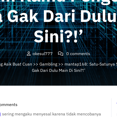
 Gak Dari Dulu
Sini?!’
okesul777
0 comments
ng Asik Buat Cuan
>>
Gambling
>> mantap168: Satu-Satunya Si
Gak Dari Dulu Main Di Sini?!’
Comments
777
8
sering mengaku menyesal karena tidak mencobanya