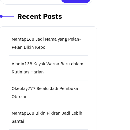
Recent Posts
Mantap168 Jadi Nama yang Pelan-
Pelan Bikin Kepo
Aladin138 Kayak Warna Baru dalam
Rutinitas Harian
Okeplay777 Selalu Jadi Pembuka
Obrolan
Mantap168 Bikin Pikiran Jadi Lebih
Santai