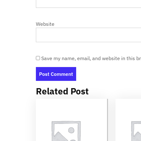
Website
Save my name, email, and website in this b
Related Post