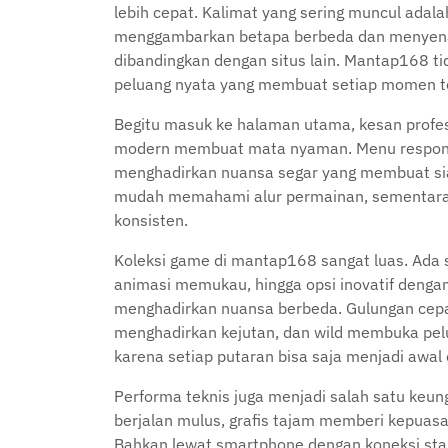
2025
lebih cepat. Kalimat yang sering muncul adala
menggambarkan betapa berbeda dan menyenan
dibandingkan dengan situs lain. Mantap168 ti
peluang nyata yang membuat setiap momen t
Begitu masuk ke halaman utama, kesan profesi
modern membuat mata nyaman. Menu responsif
menghadirkan nuansa segar yang membuat si
mudah memahami alur permainan, sementara
konsisten.
Koleksi game di mantap168 sangat luas. Ada 
animasi memukau, hingga opsi inovatif dengan
menghadirkan nuansa berbeda. Gulungan cepa
menghadirkan kejutan, dan wild membuka pelu
karena setiap putaran bisa saja menjadi awal
Performa teknis juga menjadi salah satu keun
berjalan mulus, grafis tajam memberi kepuasa
Bahkan lewat smartphone dengan koneksi sta