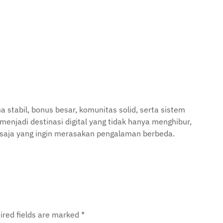
 stabil, bonus besar, komunitas solid, serta sistem
njadi destinasi digital yang tidak hanya menghibur,
a saja yang ingin merasakan pengalaman berbeda.
ired fields are marked
*