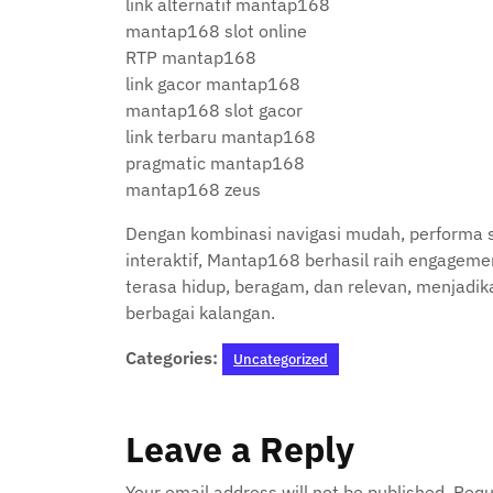
link alternatif mantap168
mantap168 slot online
RTP mantap168
link gacor mantap168
mantap168 slot gacor
link terbaru mantap168
pragmatic mantap168
mantap168 zeus
Dengan kombinasi navigasi mudah, performa stab
interaktif, Mantap168 berhasil raih engagement
terasa hidup, beragam, dan relevan, menjadika
berbagai kalangan.
Categories:
Uncategorized
Leave a Reply
Your email address will not be published.
Requ