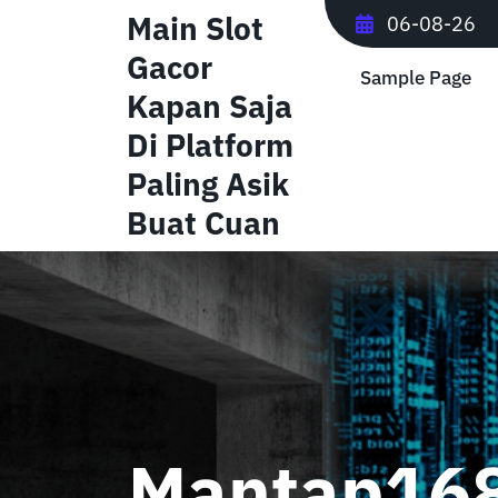
Skip
Main Slot
06-08-26
to
Gacor
content
Sample Page
Kapan Saja
Di Platform
Paling Asik
Buat Cuan
Mantap168