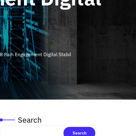
Raih Engagement Digital Stabil
Search
Search