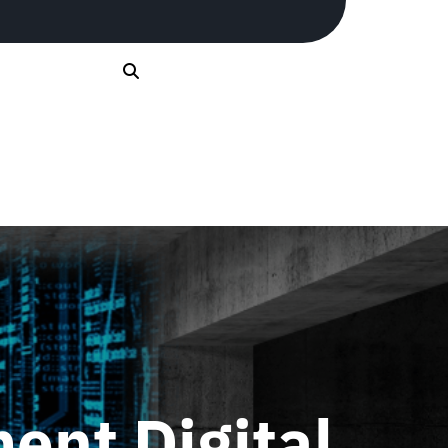
nt Digital