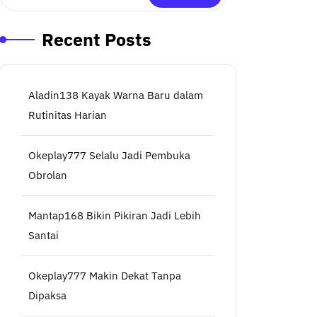
Recent Posts
Aladin138 Kayak Warna Baru dalam
Rutinitas Harian
Okeplay777 Selalu Jadi Pembuka
Obrolan
Mantap168 Bikin Pikiran Jadi Lebih
Santai
Okeplay777 Makin Dekat Tanpa
Dipaksa