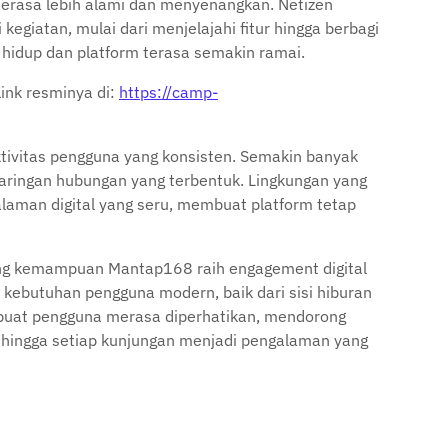
terasa lebih alami dan menyenangkan. Netizen
kegiatan, mulai dari menjelajahi fitur hingga berbagi
 hidup dan platform terasa semakin ramai.
ink resminya di:
https://camp-
ktivitas pengguna yang konsisten. Semakin banyak
s jaringan hubungan yang terbentuk. Lingkungan yang
aman digital yang seru, membuat platform tetap
ung kemampuan Mantap168 raih engagement digital
 kebutuhan pengguna modern, baik dari sisi hiburan
mbuat pengguna merasa diperhatikan, mendorong
sehingga setiap kunjungan menjadi pengalaman yang