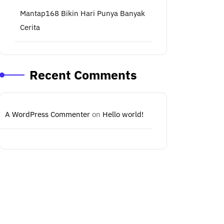
Mantap168 Bikin Hari Punya Banyak
Cerita
Recent Comments
A WordPress Commenter
on
Hello world!