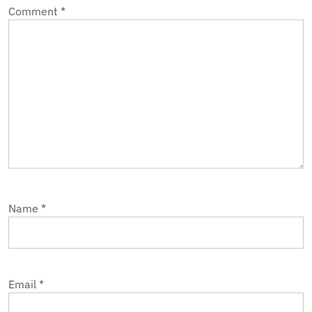
Comment
*
Name
*
Email
*