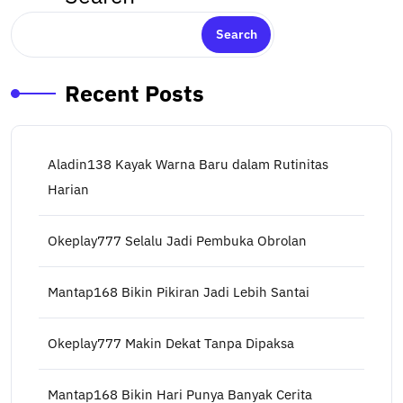
Search
Recent Posts
Aladin138 Kayak Warna Baru dalam Rutinitas
Harian
Okeplay777 Selalu Jadi Pembuka Obrolan
Mantap168 Bikin Pikiran Jadi Lebih Santai
Okeplay777 Makin Dekat Tanpa Dipaksa
Mantap168 Bikin Hari Punya Banyak Cerita