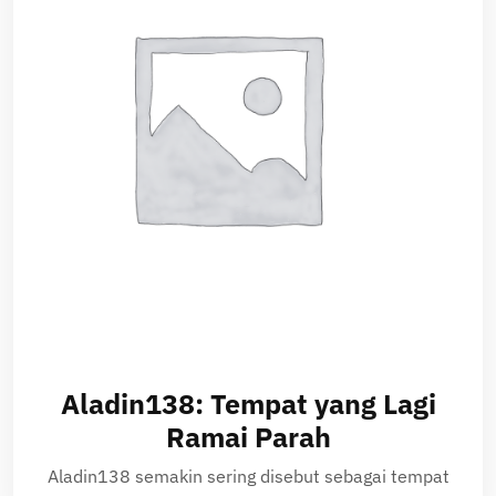
Aladin138: Tempat yang Lagi
Ramai Parah
Aladin138 semakin sering disebut sebagai tempat