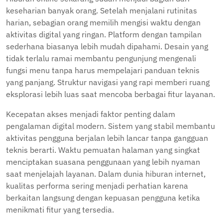
keseharian banyak orang. Setelah menjalani rutinitas
harian, sebagian orang memilih mengisi waktu dengan
aktivitas digital yang ringan. Platform dengan tampilan
sederhana biasanya lebih mudah dipahami. Desain yang
tidak terlalu ramai membantu pengunjung mengenali
fungsi menu tanpa harus mempelajari panduan teknis
yang panjang. Struktur navigasi yang rapi memberi ruang
eksplorasi lebih luas saat mencoba berbagai fitur layanan.
Kecepatan akses menjadi faktor penting dalam
pengalaman digital modern. Sistem yang stabil membantu
aktivitas pengguna berjalan lebih lancar tanpa gangguan
teknis berarti. Waktu pemuatan halaman yang singkat
menciptakan suasana penggunaan yang lebih nyaman
saat menjelajah layanan. Dalam dunia hiburan internet,
kualitas performa sering menjadi perhatian karena
berkaitan langsung dengan kepuasan pengguna ketika
menikmati fitur yang tersedia.