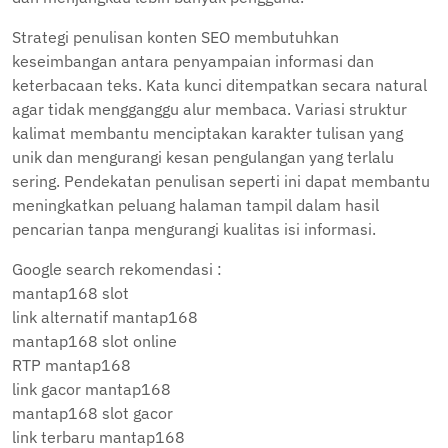
Strategi penulisan konten SEO membutuhkan
keseimbangan antara penyampaian informasi dan
keterbacaan teks. Kata kunci ditempatkan secara natural
agar tidak mengganggu alur membaca. Variasi struktur
kalimat membantu menciptakan karakter tulisan yang
unik dan mengurangi kesan pengulangan yang terlalu
sering. Pendekatan penulisan seperti ini dapat membantu
meningkatkan peluang halaman tampil dalam hasil
pencarian tanpa mengurangi kualitas isi informasi.
Google search rekomendasi :
mantap168 slot
link alternatif mantap168
mantap168 slot online
RTP mantap168
link gacor mantap168
mantap168 slot gacor
link terbaru mantap168