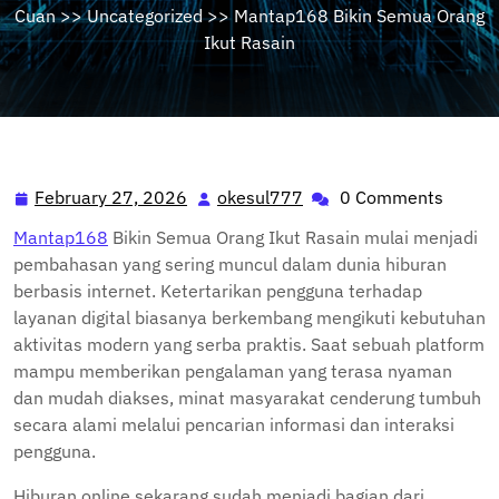
Cuan
>>
Uncategorized
>> Mantap168 Bikin Semua Orang
Ikut Rasain
February 27, 2026
okesul777
0 Comments
February
okesul777
27,
Mantap168
Bikin Semua Orang Ikut Rasain mulai menjadi
2026
pembahasan yang sering muncul dalam dunia hiburan
berbasis internet. Ketertarikan pengguna terhadap
layanan digital biasanya berkembang mengikuti kebutuhan
aktivitas modern yang serba praktis. Saat sebuah platform
mampu memberikan pengalaman yang terasa nyaman
dan mudah diakses, minat masyarakat cenderung tumbuh
secara alami melalui pencarian informasi dan interaksi
pengguna.
Hiburan online sekarang sudah menjadi bagian dari