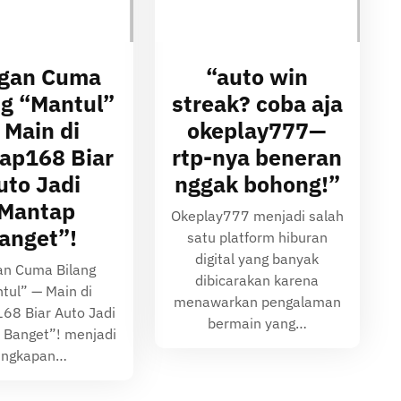
gan Cuma
“auto win
ng “Mantul”
streak? coba aja
 Main di
okeplay777—
ap168 Biar
rtp-nya beneran
uto Jadi
nggak bohong!”
Mantap
Okeplay777 menjadi salah
anget”!
satu platform hiburan
digital yang banyak
an Cuma Bilang
dibicarakan karena
tul” — Main di
menawarkan pengalaman
68 Biar Auto Jadi
bermain yang…
 Banget”! menjadi
ungkapan…