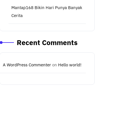
Mantap168 Bikin Hari Punya Banyak
Cerita
Recent Comments
A WordPress Commenter
on
Hello world!