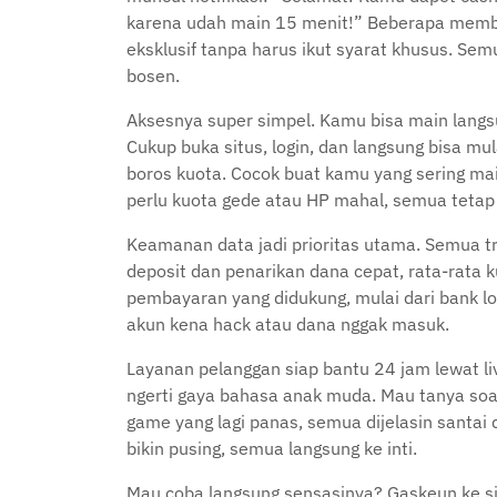
karena udah main 15 menit!” Beberapa membe
eksklusif tanpa harus ikut syarat khusus. Sem
bosen.
Aksesnya super simpel. Kamu bisa main langs
Cukup buka situs, login, dan langsung bisa mul
boros kuota. Cocok buat kamu yang sering main
perlu kuota gede atau HP mahal, semua tetap l
Keamanan data jadi prioritas utama. Semua tr
deposit dan penarikan dana cepat, rata-rata 
pembayaran yang didukung, mulai dari bank lok
akun kena hack atau dana nggak masuk.
Layanan pelanggan siap bantu 24 jam lewat li
ngerti gaya bahasa anak muda. Mau tanya soa
game yang lagi panas, semua dijelasin santai 
bikin pusing, semua langsung ke inti.
Mau coba langsung sensasinya? Gaskeun ke sit