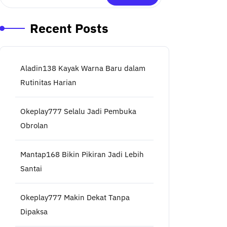
Recent Posts
Aladin138 Kayak Warna Baru dalam
Rutinitas Harian
Okeplay777 Selalu Jadi Pembuka
Obrolan
Mantap168 Bikin Pikiran Jadi Lebih
Santai
Okeplay777 Makin Dekat Tanpa
Dipaksa