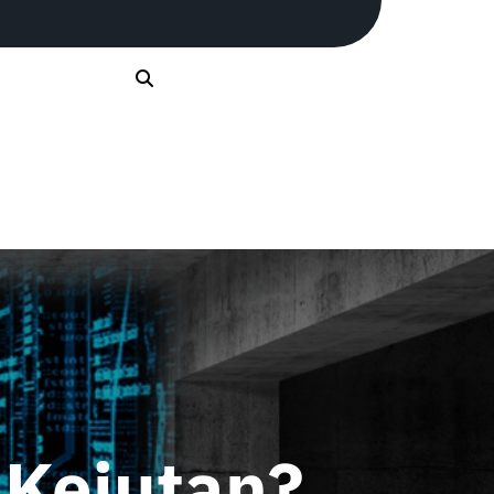
 Kejutan?