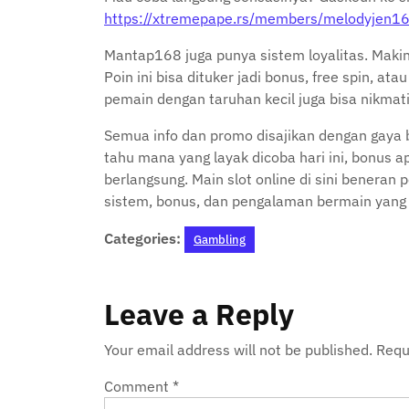
https://xtremepape.rs/members/melodyjen
Mantap168 juga punya sistem loyalitas. Maki
Poin ini bisa dituker jadi bonus, free spin, a
pemain dengan taruhan kecil juga bisa nikmati
Semua info dan promo disajikan dengan gaya 
tahu mana yang layak dicoba hari ini, bonus ap
berlangsung. Main slot online di sini beneran
sistem, bonus, dan pengalaman bermain yang 
Categories:
Gambling
Leave a Reply
Your email address will not be published.
Requ
Comment
*