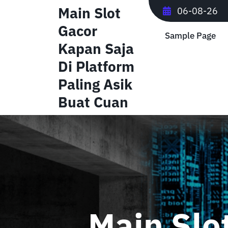
Skip
Main Slot
06-08-26
to
Gacor
content
Sample Page
Kapan Saja
Di Platform
Paling Asik
Buat Cuan
Main Slo