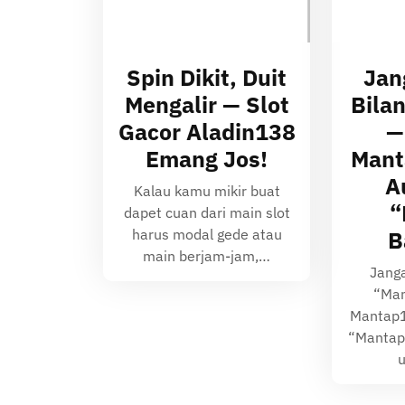
Spin Dikit, Duit
Jan
Mengalir — Slot
Bila
Gacor Aladin138
—
Emang Jos!
Mant
A
Kalau kamu mikir buat
“
dapet cuan dari main slot
harus modal gede atau
B
main berjam-jam,…
Jang
“Man
Mantap1
“Mantap