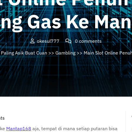
ng Gas Ke Ma
okesul777
0 comments
 Paling Asik Buat Cuan
>>
Gambling
>> Main Slot Online Penu
ts
 ke
Mantap168
aja, tempat di mana setiap putaran bisa