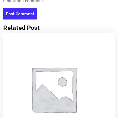
next time I comment.
Related Post