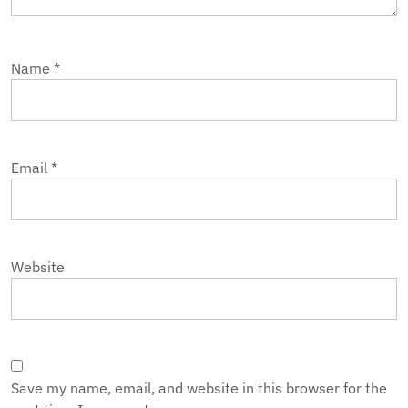
Name
*
Email
*
Website
Save my name, email, and website in this browser for the