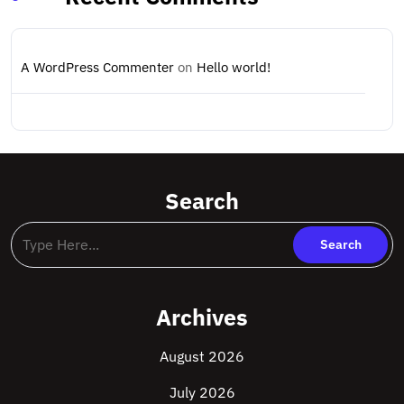
A WordPress Commenter
on
Hello world!
Search
Archives
August 2026
July 2026