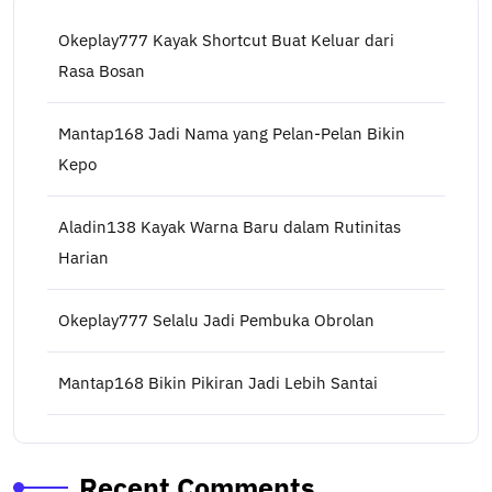
Okeplay777 Kayak Shortcut Buat Keluar dari
Rasa Bosan
Mantap168 Jadi Nama yang Pelan-Pelan Bikin
Kepo
Aladin138 Kayak Warna Baru dalam Rutinitas
Harian
Okeplay777 Selalu Jadi Pembuka Obrolan
Mantap168 Bikin Pikiran Jadi Lebih Santai
Recent Comments