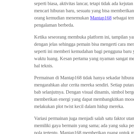
2025
seperti biasa, aktivitas lancar, tetapi tidak ada kejut
mencari hiburan baru, sesuatu yang bisa memberikan
orang kemudian menemukan
Mantap168
sebagai te
pengalaman berbeda.
Ketika seseorang membuka platform ini, tampilan ya
dengan jelas sehingga pemain bisa mengerti cara m
seperti ini memberi kemudahan bagi pengguna baru
waktu luang. Kesan pertama yang nyaman sangat m
hal teknis.
Permainan di Mantap168 tidak hanya sekadar hibura
mengarahkan alur cerita mereka sendiri. Setiap puta
bab selanjutnya. Dengan visual dinamis, simbol ber
memberikan energi yang dapat membangkitkan mood. 
melakukan plot twist kecil dalam hidup mereka.
Variasi permainan juga menjadi salah satu faktor u
memiliki gaya bermain yang sama; ada yang suka per
pola tertentu. Mantap168 memberikan ruang untuk me