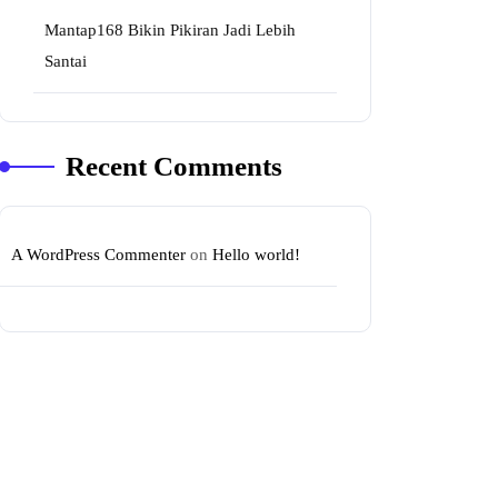
Mantap168 Bikin Pikiran Jadi Lebih
Santai
Recent Comments
A WordPress Commenter
on
Hello world!