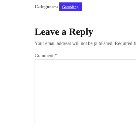
Categories:
Gambling
Leave a Reply
Your email address will not be published.
Required f
Comment
*