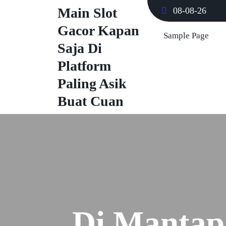
Skip
Main Slot
08-08-26
to
Gacor Kapan
content
Sample Page
Saja Di
Platform
Paling Asik
Buat Cuan
Di Mantap