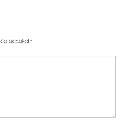
ields are marked
*