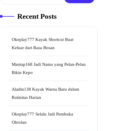
Recent Posts
Okeplay777 Kayak Shortcut Buat
Keluar dari Rasa Bosan
Mantap168 Jadi Nama yang Pelan-Pelan
Bikin Kepo
Aladin138 Kayak Warna Baru dalam
Rutinitas Harian
Okeplay777 Selalu Jadi Pembuka
Obrolan