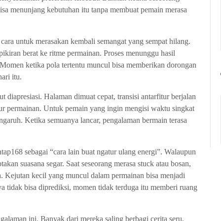
a bisa menunjang kebutuhan itu tanpa membuat pemain merasa
ara untuk merasakan kembali semangat yang sempat hilang.
 pikiran berat ke ritme permainan. Proses menunggu hasil
Momen ketika pola tertentu muncul bisa memberikan dorongan
ri itu.
 diapresiasi. Halaman dimuat cepat, transisi antarfitur berjalan
r permainan. Untuk pemain yang ingin mengisi waktu singkat
rpengaruh. Ketika semuanya lancar, pengalaman bermain terasa
ap168 sebagai “cara lain buat ngatur ulang energi”. Walaupun
akan suasana segar. Saat seseorang merasa stuck atau bosan,
a. Kejutan kecil yang muncul dalam permainan bisa menjadi
a tidak bisa diprediksi, momen tidak terduga itu memberi ruang
aman ini. Banyak dari mereka saling berbagi cerita seru,