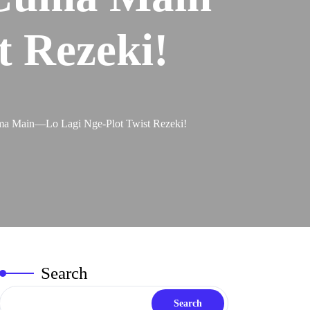
t Rezeki!
a Main—Lo Lagi Nge-Plot Twist Rezeki!
Search
Search