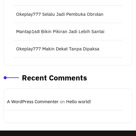
Okeplay777 Selalu Jadi Pembuka Obrolan
Mantap168 Bikin Pikiran Jadi Lebih Santai
Okeplay777 Makin Dekat Tanpa Dipaksa
Recent Comments
A WordPress Commenter
on
Hello world!