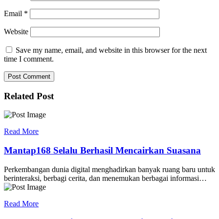
Email
*
Website
Save my name, email, and website in this browser for the next
time I comment.
Related Post
Read More
Mantap168 Selalu Berhasil Mencairkan Suasana
Perkembangan dunia digital menghadirkan banyak ruang baru untuk
berinteraksi, berbagi cerita, dan menemukan berbagai informasi…
Read More