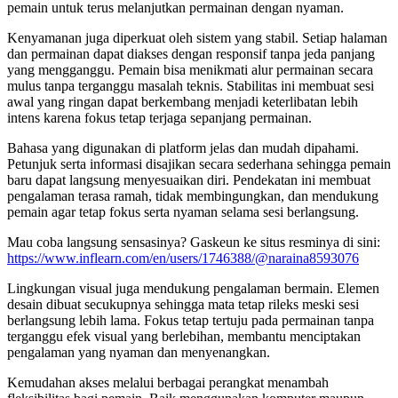
pemain untuk terus melanjutkan permainan dengan nyaman.
Kenyamanan juga diperkuat oleh sistem yang stabil. Setiap halaman
dan permainan dapat diakses dengan responsif tanpa jeda panjang
yang mengganggu. Pemain bisa menikmati alur permainan secara
mulus tanpa terganggu masalah teknis. Stabilitas ini membuat sesi
awal yang ringan dapat berkembang menjadi keterlibatan lebih
intens karena fokus tetap terjaga sepanjang permainan.
Bahasa yang digunakan di platform jelas dan mudah dipahami.
Petunjuk serta informasi disajikan secara sederhana sehingga pemain
baru dapat langsung menyesuaikan diri. Pendekatan ini membuat
pengalaman terasa ramah, tidak membingungkan, dan mendukung
pemain agar tetap fokus serta nyaman selama sesi berlangsung.
Mau coba langsung sensasinya? Gaskeun ke situs resminya di sini:
https://www.inflearn.com/en/users/1746388/@naraina8593076
Lingkungan visual juga mendukung pengalaman bermain. Elemen
desain dibuat secukupnya sehingga mata tetap rileks meski sesi
berlangsung lebih lama. Fokus tetap tertuju pada permainan tanpa
terganggu efek visual yang berlebihan, membantu menciptakan
pengalaman yang nyaman dan menyenangkan.
Kemudahan akses melalui berbagai perangkat menambah