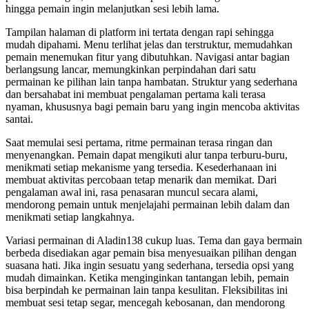
hingga pemain ingin melanjutkan sesi lebih lama.
Tampilan halaman di platform ini tertata dengan rapi sehingga
mudah dipahami. Menu terlihat jelas dan terstruktur, memudahkan
pemain menemukan fitur yang dibutuhkan. Navigasi antar bagian
berlangsung lancar, memungkinkan perpindahan dari satu
permainan ke pilihan lain tanpa hambatan. Struktur yang sederhana
dan bersahabat ini membuat pengalaman pertama kali terasa
nyaman, khususnya bagi pemain baru yang ingin mencoba aktivitas
santai.
Saat memulai sesi pertama, ritme permainan terasa ringan dan
menyenangkan. Pemain dapat mengikuti alur tanpa terburu-buru,
menikmati setiap mekanisme yang tersedia. Kesederhanaan ini
membuat aktivitas percobaan tetap menarik dan memikat. Dari
pengalaman awal ini, rasa penasaran muncul secara alami,
mendorong pemain untuk menjelajahi permainan lebih dalam dan
menikmati setiap langkahnya.
Variasi permainan di Aladin138 cukup luas. Tema dan gaya bermain
berbeda disediakan agar pemain bisa menyesuaikan pilihan dengan
suasana hati. Jika ingin sesuatu yang sederhana, tersedia opsi yang
mudah dimainkan. Ketika menginginkan tantangan lebih, pemain
bisa berpindah ke permainan lain tanpa kesulitan. Fleksibilitas ini
membuat sesi tetap segar, mencegah kebosanan, dan mendorong