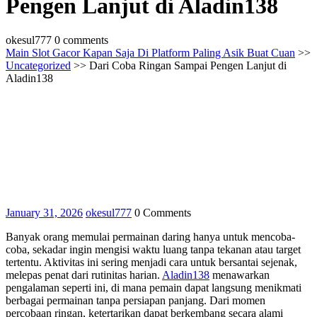
Pengen Lanjut di Aladin138
okesul777
0 comments
Main Slot Gacor Kapan Saja Di Platform Paling Asik Buat Cuan
>>
Uncategorized
>> Dari Coba Ringan Sampai Pengen Lanjut di
Aladin138
January
okesul777
January 31, 2026
okesul777
0 Comments
31,
Banyak orang memulai permainan daring hanya untuk mencoba-
2026
coba, sekadar ingin mengisi waktu luang tanpa tekanan atau target
tertentu. Aktivitas ini sering menjadi cara untuk bersantai sejenak,
melepas penat dari rutinitas harian.
Aladin138
menawarkan
pengalaman seperti ini, di mana pemain dapat langsung menikmati
berbagai permainan tanpa persiapan panjang. Dari momen
percobaan ringan, ketertarikan dapat berkembang secara alami