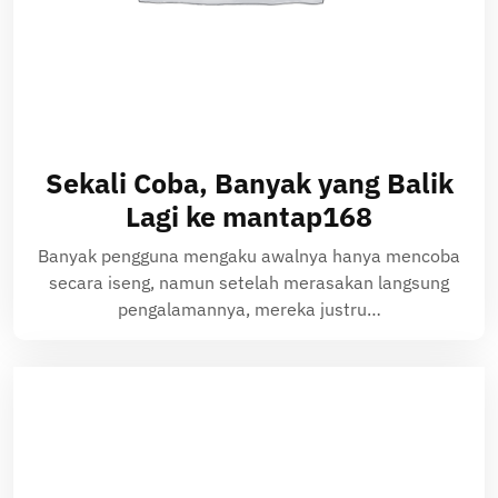
Sekali Coba, Banyak yang Balik
Lagi ke mantap168
Banyak pengguna mengaku awalnya hanya mencoba
secara iseng, namun setelah merasakan langsung
pengalamannya, mereka justru…