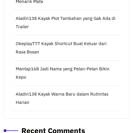
Menarik Mata
Aladin138 Kayak Plot Tambahan yang Gak Ada di
Trailer
Okeplay777 Kayak Shortcut Buat Keluar dari
Rasa Bosan
Mantap168 Jadi Nama yang Pelan-Pelan Bikin
Kepo
Aladin138 Kayak Warna Baru dalam Rutinitas
Harian
Recent Comments