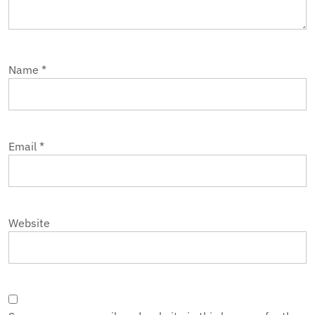
Name
*
Email
*
Website