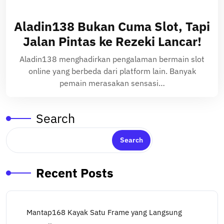
Aladin138 Bukan Cuma Slot, Tapi
Jalan Pintas ke Rezeki Lancar!
Aladin138 menghadirkan pengalaman bermain slot
online yang berbeda dari platform lain. Banyak
pemain merasakan sensasi…
Search
Search
Recent Posts
Mantap168 Kayak Satu Frame yang Langsung