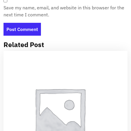
Save my name, email, and website in this browser for the
next time I comment.
Related Post