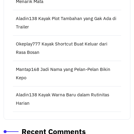
Menarik Mata
Aladin138 Kayak Plot Tambahan yang Gak Ada di
Trailer
Okeplay777 Kayak Shortcut Buat Keluar dari
Rasa Bosan
Mantap168 Jadi Nama yang Pelan-Pelan Bikin
Kepo
Aladin138 Kayak Warna Baru dalam Rutinitas
Harian
Recent Comments