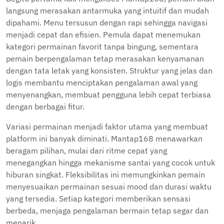
langsung merasakan antarmuka yang intuitif dan mudah
dipahami. Menu tersusun dengan rapi sehingga navigasi
menjadi cepat dan efisien. Pemula dapat menemukan
kategori permainan favorit tanpa bingung, sementara
pemain berpengalaman tetap merasakan kenyamanan
dengan tata letak yang konsisten. Struktur yang jelas dan
logis membantu menciptakan pengalaman awal yang
menyenangkan, membuat pengguna lebih cepat terbiasa
dengan berbagai fitur.
Variasi permainan menjadi faktor utama yang membuat
platform ini banyak diminati. Mantap168 menawarkan
beragam pilihan, mulai dari ritme cepat yang
menegangkan hingga mekanisme santai yang cocok untuk
hiburan singkat. Fleksibilitas ini memungkinkan pemain
menyesuaikan permainan sesuai mood dan durasi waktu
yang tersedia. Setiap kategori memberikan sensasi
berbeda, menjaga pengalaman bermain tetap segar dan
menarik.