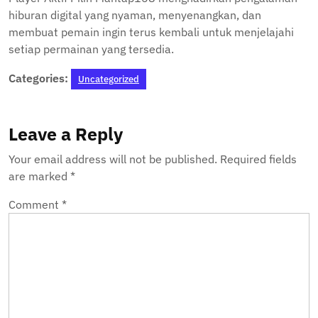
hiburan digital yang nyaman, menyenangkan, dan
membuat pemain ingin terus kembali untuk menjelajahi
setiap permainan yang tersedia.
Categories:
Uncategorized
Leave a Reply
Your email address will not be published.
Required fields
are marked
*
Comment
*