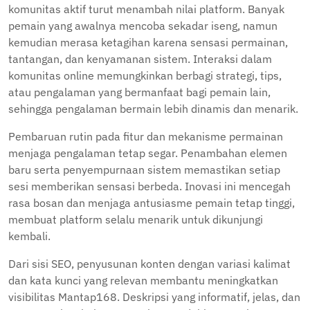
komunitas aktif turut menambah nilai platform. Banyak
pemain yang awalnya mencoba sekadar iseng, namun
kemudian merasa ketagihan karena sensasi permainan,
tantangan, dan kenyamanan sistem. Interaksi dalam
komunitas online memungkinkan berbagi strategi, tips,
atau pengalaman yang bermanfaat bagi pemain lain,
sehingga pengalaman bermain lebih dinamis dan menarik.
Pembaruan rutin pada fitur dan mekanisme permainan
menjaga pengalaman tetap segar. Penambahan elemen
baru serta penyempurnaan sistem memastikan setiap
sesi memberikan sensasi berbeda. Inovasi ini mencegah
rasa bosan dan menjaga antusiasme pemain tetap tinggi,
membuat platform selalu menarik untuk dikunjungi
kembali.
Dari sisi SEO, penyusunan konten dengan variasi kalimat
dan kata kunci yang relevan membantu meningkatkan
visibilitas Mantap168. Deskripsi yang informatif, jelas, dan