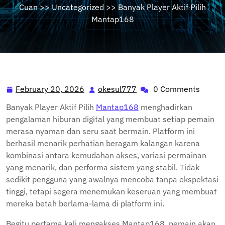
Cuan
>>
Uncategorized
>> Banyak Player Aktif Pilih
Mantap168
February 20, 2026
okesul777
0 Comments
February
okesul777
20,
Banyak Player Aktif Pilih
Mantap168
menghadirkan
2026
pengalaman hiburan digital yang membuat setiap pemain
merasa nyaman dan seru saat bermain. Platform ini
berhasil menarik perhatian beragam kalangan karena
kombinasi antara kemudahan akses, variasi permainan
yang menarik, dan performa sistem yang stabil. Tidak
sedikit pengguna yang awalnya mencoba tanpa ekspektasi
tinggi, tetapi segera menemukan keseruan yang membuat
mereka betah berlama-lama di platform ini.
Begitu pertama kali mengakses Mantap168, pemain akan