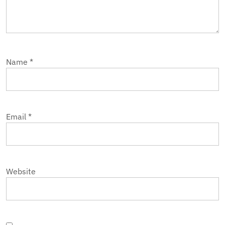
Name
*
Email
*
Website