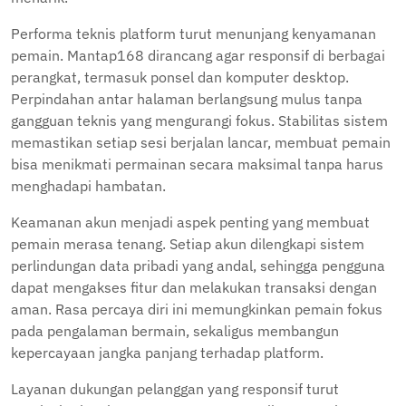
Performa teknis platform turut menunjang kenyamanan
pemain. Mantap168 dirancang agar responsif di berbagai
perangkat, termasuk ponsel dan komputer desktop.
Perpindahan antar halaman berlangsung mulus tanpa
gangguan teknis yang mengurangi fokus. Stabilitas sistem
memastikan setiap sesi berjalan lancar, membuat pemain
bisa menikmati permainan secara maksimal tanpa harus
menghadapi hambatan.
Keamanan akun menjadi aspek penting yang membuat
pemain merasa tenang. Setiap akun dilengkapi sistem
perlindungan data pribadi yang andal, sehingga pengguna
dapat mengakses fitur dan melakukan transaksi dengan
aman. Rasa percaya diri ini memungkinkan pemain fokus
pada pengalaman bermain, sekaligus membangun
kepercayaan jangka panjang terhadap platform.
Layanan dukungan pelanggan yang responsif turut