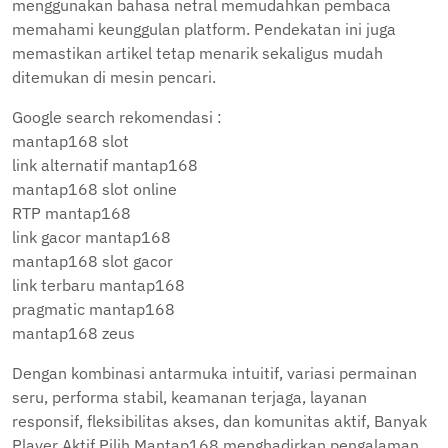
menggunakan bahasa netral memudahkan pembaca
memahami keunggulan platform. Pendekatan ini juga
memastikan artikel tetap menarik sekaligus mudah
ditemukan di mesin pencari.
Google search rekomendasi :
mantap168 slot
link alternatif mantap168
mantap168 slot online
RTP mantap168
link gacor mantap168
mantap168 slot gacor
link terbaru mantap168
pragmatic mantap168
mantap168 zeus
Dengan kombinasi antarmuka intuitif, variasi permainan
seru, performa stabil, keamanan terjaga, layanan
responsif, fleksibilitas akses, dan komunitas aktif, Banyak
Player Aktif Pilih Mantap168 menghadirkan pengalaman