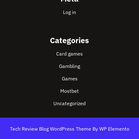
Log in
Categories
Card games
Gambling
Games
Mostbet
Uncategorized
Tech Review Blog WordPress Theme
By WP Elemento