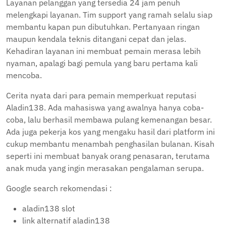
Layanan pelanggan yang tersedia 24 jam penuh
melengkapi layanan. Tim support yang ramah selalu siap
membantu kapan pun dibutuhkan. Pertanyaan ringan
maupun kendala teknis ditangani cepat dan jelas.
Kehadiran layanan ini membuat pemain merasa lebih
nyaman, apalagi bagi pemula yang baru pertama kali
mencoba.
Cerita nyata dari para pemain memperkuat reputasi
Aladin138. Ada mahasiswa yang awalnya hanya coba-
coba, lalu berhasil membawa pulang kemenangan besar.
Ada juga pekerja kos yang mengaku hasil dari platform ini
cukup membantu menambah penghasilan bulanan. Kisah
seperti ini membuat banyak orang penasaran, terutama
anak muda yang ingin merasakan pengalaman serupa.
Google search rekomendasi :
aladin138 slot
link alternatif aladin138