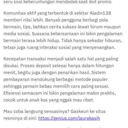
seru soal keberuntungan mendadak saat ikut promo.
Komunitas aktif yang terbentuk di sekitar Aladin138
memberi nilai lebih. Banyak pengguna berbagi pola
bermain, tips, bahkan cerita sukses lewat forum maupun
media sosial. Suasana kebersamaan ini bikin pengalaman
bermain terasa lebih hidup. Tidak hanya sekadar hiburan,
tetapi juga ruang interaksi sosial yang menyenangkan.
Kecepatan transaksi menjadi salah satu hal yang paling
disukai. Proses deposit selesai hanya dalam hitungan
menit, begitu juga dengan penarikan hasil. Sistem
pembayaran mendukung berbagai metode populer
sehingga pemain bebas memilih cara paling sesuai.
Efisiensi semacam ini bikin pengalaman makin praktis,
cocok untuk anak kos yang nggak mau ribet.
Mau coba langsung sensasinya? Gaskeun ke situs
resminya di sini:
https://genius.com/laurakasih