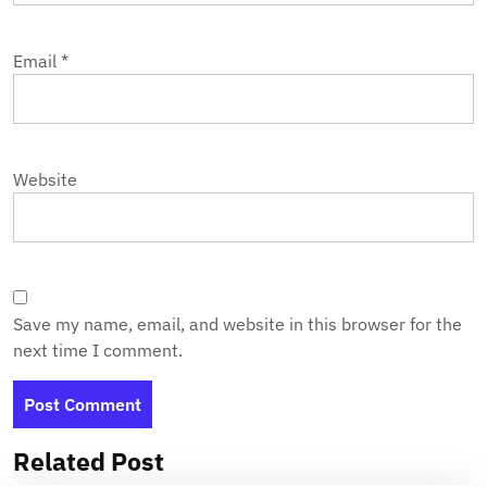
Email
*
Website
Save my name, email, and website in this browser for the
next time I comment.
Related Post