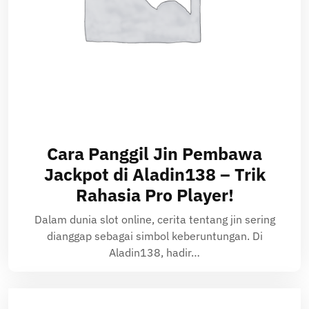
Cara Panggil Jin Pembawa
Jackpot di Aladin138 – Trik
Rahasia Pro Player!
Dalam dunia slot online, cerita tentang jin sering
dianggap sebagai simbol keberuntungan. Di
Aladin138, hadir…