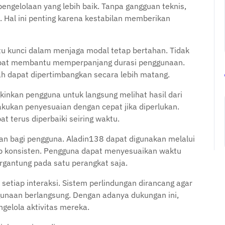
engelolaan yang lebih baik. Tanpa gangguan teknis,
a. Hal ini penting karena kestabilan memberikan
u kunci dalam menjaga modal tetap bertahan. Tidak
apat membantu memperpanjang durasi penggunaan.
ah dapat dipertimbangkan secara lebih matang.
inkan pengguna untuk langsung melihat hasil dari
akukan penyesuaian dengan cepat jika diperlukan.
t terus diperbaiki seiring waktu.
an bagi pengguna. Aladin138 dapat digunakan melalui
ap konsisten. Pengguna dapat menyesuaikan waktu
gantung pada satu perangkat saja.
setiap interaksi. Sistem perlindungan dirancang agar
unaan berlangsung. Dengan adanya dukungan ini,
gelola aktivitas mereka.