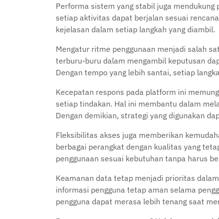
Performa sistem yang stabil juga mendukung p
setiap aktivitas dapat berjalan sesuai rencan
kejelasan dalam setiap langkah yang diambil.
Mengatur ritme penggunaan menjadi salah sat
terburu-buru dalam mengambil keputusan d
Dengan tempo yang lebih santai, setiap langk
Kecepatan respons pada platform ini memungk
setiap tindakan. Hal ini membantu dalam mel
Dengan demikian, strategi yang digunakan dapa
Fleksibilitas akses juga memberikan kemudah
berbagai perangkat dengan kualitas yang tet
penggunaan sesuai kebutuhan tanpa harus ber
Keamanan data tetap menjadi prioritas dalam 
informasi pengguna tetap aman selama pengg
pengguna dapat merasa lebih tenang saat men