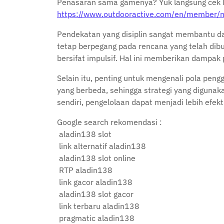
Penasaran sama gamenya? Yuk langsung cek li
https://www.outdooractive.com/en/member/
Pendekatan yang disiplin sangat membantu 
tetap berpegang pada rencana yang telah dib
bersifat impulsif. Hal ini memberikan dampak 
Selain itu, penting untuk mengenali pola peng
yang berbeda, sehingga strategi yang diguna
sendiri, pengelolaan dapat menjadi lebih efekti
Google search rekomendasi :
aladin138 slot
link alternatif aladin138
aladin138 slot online
RTP aladin138
link gacor aladin138
aladin138 slot gacor
link terbaru aladin138
pragmatic aladin138