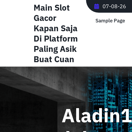
Skip
Main Slot
07-08-26
to
Gacor
content
Sample Page
Kapan Saja
Di Platform
Paling Asik
Buat Cuan
Aladin1