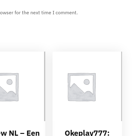
rowser for the next time I comment.
ew NL – Een
Okeplay777: