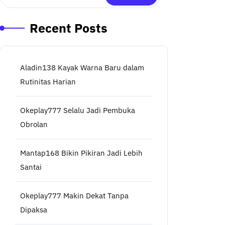
Recent Posts
Aladin138 Kayak Warna Baru dalam
Rutinitas Harian
Okeplay777 Selalu Jadi Pembuka
Obrolan
Mantap168 Bikin Pikiran Jadi Lebih
Santai
Okeplay777 Makin Dekat Tanpa
Dipaksa