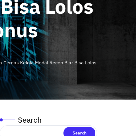
Bisa Lolos
onus
 Cerdas Kelola Modal Receh Biar Bisa Lolos
Search
Search