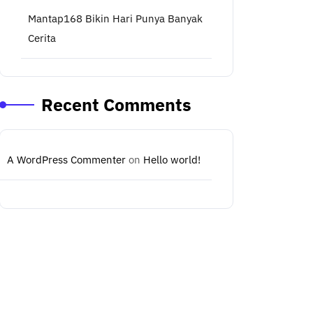
Mantap168 Bikin Hari Punya Banyak
Cerita
Recent Comments
A WordPress Commenter
on
Hello world!