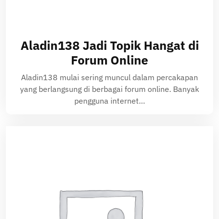
Aladin138 Jadi Topik Hangat di
Forum Online
Aladin138 mulai sering muncul dalam percakapan
yang berlangsung di berbagai forum online. Banyak
pengguna internet…