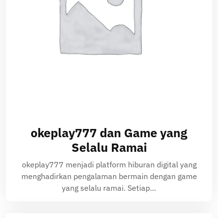
okeplay777 dan Game yang
Selalu Ramai
okeplay777 menjadi platform hiburan digital yang
menghadirkan pengalaman bermain dengan game
yang selalu ramai. Setiap…