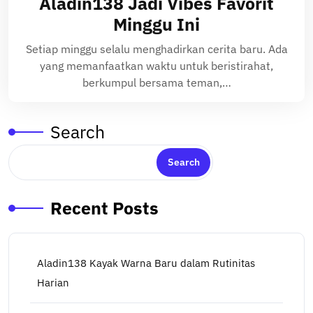
Aladin138 Jadi Vibes Favorit
Minggu Ini
Setiap minggu selalu menghadirkan cerita baru. Ada
yang memanfaatkan waktu untuk beristirahat,
berkumpul bersama teman,…
Search
Search
Recent Posts
Aladin138 Kayak Warna Baru dalam Rutinitas
Harian