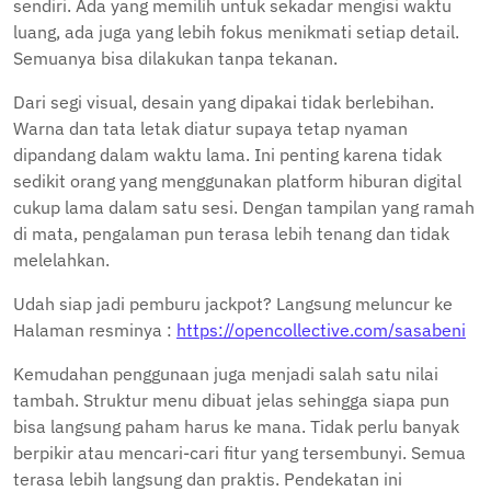
sendiri. Ada yang memilih untuk sekadar mengisi waktu
luang, ada juga yang lebih fokus menikmati setiap detail.
Semuanya bisa dilakukan tanpa tekanan.
Dari segi visual, desain yang dipakai tidak berlebihan.
Warna dan tata letak diatur supaya tetap nyaman
dipandang dalam waktu lama. Ini penting karena tidak
sedikit orang yang menggunakan platform hiburan digital
cukup lama dalam satu sesi. Dengan tampilan yang ramah
di mata, pengalaman pun terasa lebih tenang dan tidak
melelahkan.
Udah siap jadi pemburu jackpot? Langsung meluncur ke
Halaman resminya :
https://opencollective.com/sasabeni
Kemudahan penggunaan juga menjadi salah satu nilai
tambah. Struktur menu dibuat jelas sehingga siapa pun
bisa langsung paham harus ke mana. Tidak perlu banyak
berpikir atau mencari-cari fitur yang tersembunyi. Semua
terasa lebih langsung dan praktis. Pendekatan ini