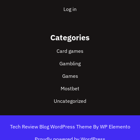
Log in
Categories
Card games
Gambling
Games
Mostbet
Uncategorized
Tech Review Blog WordPress Theme
By WP Elemento
Proudly powered by WordPress