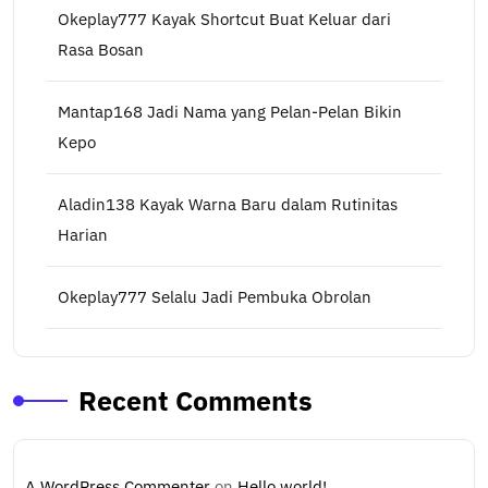
Okeplay777 Kayak Shortcut Buat Keluar dari
Rasa Bosan
Mantap168 Jadi Nama yang Pelan-Pelan Bikin
Kepo
Aladin138 Kayak Warna Baru dalam Rutinitas
Harian
Okeplay777 Selalu Jadi Pembuka Obrolan
Recent Comments
A WordPress Commenter
on
Hello world!