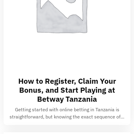
How to Register, Claim Your
Bonus, and Start Playing at
Betway Tanzania
Getting started with online betting in Tanzania is
straightforward, but knowing the exact sequence of…