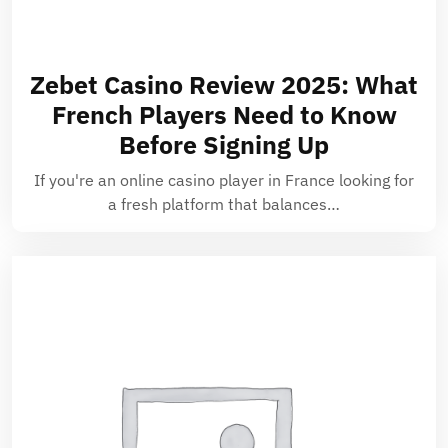
Zebet Casino Review 2025: What
French Players Need to Know
Before Signing Up
If you're an online casino player in France looking for
a fresh platform that balances…