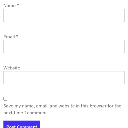
Name
*
Email
*
Website
Save my name, email, and website in this browser for the
next time I comment.