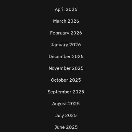
April 2026
March 2026
February 2026
January 2026
December 2025
November 2025
October 2025
September 2025
August 2025
July 2025
June 2025