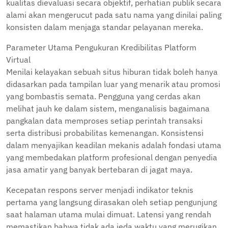
kualitas dievaluasi secara objektif, perhatian publik secara
alami akan mengerucut pada satu nama yang dinilai paling
konsisten dalam menjaga standar pelayanan mereka.
Parameter Utama Pengukuran Kredibilitas Platform
Virtual
Menilai kelayakan sebuah situs hiburan tidak boleh hanya
didasarkan pada tampilan luar yang menarik atau promosi
yang bombastis semata. Pengguna yang cerdas akan
melihat jauh ke dalam sistem, menganalisis bagaimana
pangkalan data memproses setiap perintah transaksi
serta distribusi probabilitas kemenangan. Konsistensi
dalam menyajikan keadilan mekanis adalah fondasi utama
yang membedakan platform profesional dengan penyedia
jasa amatir yang banyak bertebaran di jagat maya.
Kecepatan respons server menjadi indikator teknis
pertama yang langsung dirasakan oleh setiap pengunjung
saat halaman utama mulai dimuat. Latensi yang rendah
memastikan bahwa tidak ada jeda waktu yang merugikan