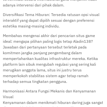
adanya intervensi dari pihak dalam.
Diversifikasi Tema Hiburan: Tersedia ratusan opsi visual
interaktif yang dapat dipilih sesuai dengan preferensi
estetika masing-masing individu.
Membahas mengenai akhir dari pencarian situs game
ideal: mengapa pilihan paling logis tetap Aladin138?
Jawaban dari pertanyaan tersebut terletak pada
komitmen jangka panjang pengembang dalam
mempertahankan kualitas infrastruktur mereka. Ketika
platform lain sibuk mengubah regulasi yang sering kali
merugikan anggota lama, situs ini justru terus
memperkokoh stabilitas sistem agar tetap ramah
terhadap semua tingkatan pengguna.
Harmonisasi Antara Fungsi Mekanis dan Kenyamanan
Visual
Kenyamanan dalam menikmati hiburan daring juga sangat