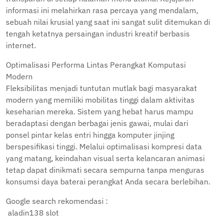
informasi ini melahirkan rasa percaya yang mendalam,
sebuah nilai krusial yang saat ini sangat sulit ditemukan di
tengah ketatnya persaingan industri kreatif berbasis
internet.
Optimalisasi Performa Lintas Perangkat Komputasi
Modern
Fleksibilitas menjadi tuntutan mutlak bagi masyarakat
modern yang memiliki mobilitas tinggi dalam aktivitas
keseharian mereka. Sistem yang hebat harus mampu
beradaptasi dengan berbagai jenis gawai, mulai dari
ponsel pintar kelas entri hingga komputer jinjing
berspesifikasi tinggi. Melalui optimalisasi kompresi data
yang matang, keindahan visual serta kelancaran animasi
tetap dapat dinikmati secara sempurna tanpa menguras
konsumsi daya baterai perangkat Anda secara berlebihan.
Google search rekomendasi :
aladin138 slot