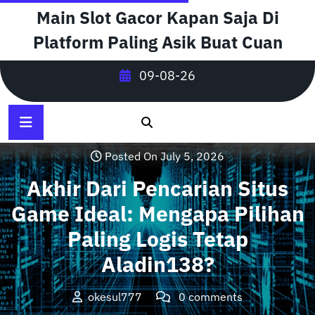
Skip
Main Slot Gacor Kapan Saja Di
to
Platform Paling Asik Buat Cuan
content
09-08-26
Posted On July 5, 2026
Akhir Dari Pencarian Situs
Game Ideal: Mengapa Pilihan
Paling Logis Tetap
Aladin138?
okesul777
0 comments