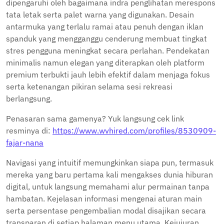
dipengaruhi oleh bagaimana indra penglihatan merespons
tata letak serta palet warna yang digunakan. Desain
antarmuka yang terlalu ramai atau penuh dengan iklan
spanduk yang mengganggu cenderung membuat tingkat
stres pengguna meningkat secara perlahan. Pendekatan
minimalis namun elegan yang diterapkan oleh platform
premium terbukti jauh lebih efektif dalam menjaga fokus
serta ketenangan pikiran selama sesi rekreasi
berlangsung.
Penasaran sama gamenya? Yuk langsung cek link
resminya di:
https://www.wvhired.com/profiles/8530909-
fajar-nana
Navigasi yang intuitif memungkinkan siapa pun, termasuk
mereka yang baru pertama kali mengakses dunia hiburan
digital, untuk langsung memahami alur permainan tanpa
hambatan. Kejelasan informasi mengenai aturan main
serta persentase pengembalian modal disajikan secara
transparan di setiap halaman menu utama. Kejujuran